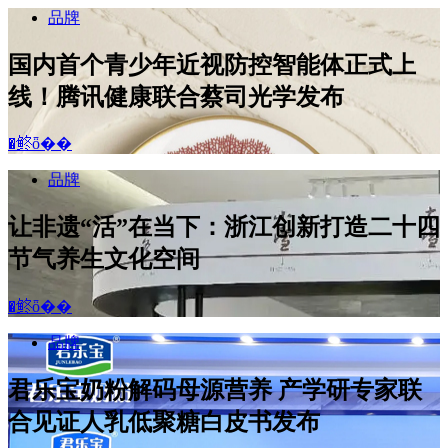
品牌
国内首个青少年近视防控智能体正式上
线！腾讯健康联合蔡司光学发布
�鿴ȫ��
品牌
让非遗“活”在当下：浙江创新打造二十四
节气养生文化空间
�鿴ȫ��
品牌
君乐宝奶粉解码母源营养 产学研专家联
合见证人乳低聚糖白皮书发布