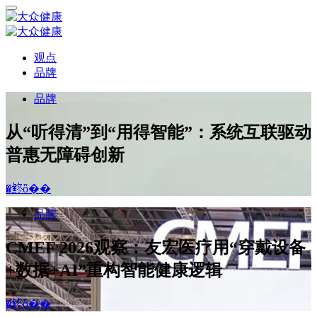
观点
品牌
品牌
从“听得清”到“用得智能”：系统互联驱动
普惠无障碍创新
�鿴ȫ��
品牌
CMEF 2026观察：友宏医疗用“穿戴设备
+数据+AI”重构智能健康逻辑
�鿴ȫ��