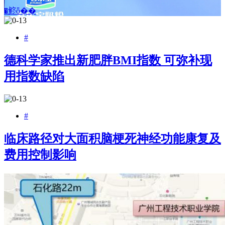
�鿴ȫ��
#
德科学家推出新肥胖BMI指数 可弥补现
用指数缺陷
#
临床路径对大面积脑梗死神经功能康复及
费用控制影响