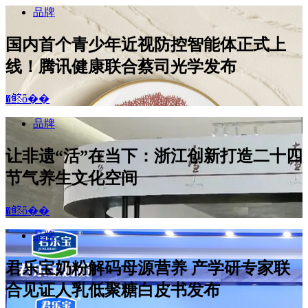
品牌
国内首个青少年近视防控智能体正式上
线！腾讯健康联合蔡司光学发布
�鿴ȫ��
品牌
让非遗“活”在当下：浙江创新打造二十四
节气养生文化空间
�鿴ȫ��
品牌
君乐宝奶粉解码母源营养 产学研专家联
合见证人乳低聚糖白皮书发布