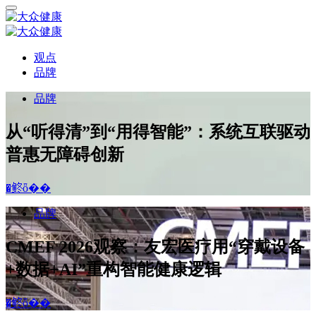
观点
品牌
品牌
从“听得清”到“用得智能”：系统互联驱动
普惠无障碍创新
�鿴ȫ��
品牌
CMEF 2026观察：友宏医疗用“穿戴设备
+数据+AI”重构智能健康逻辑
�鿴ȫ��