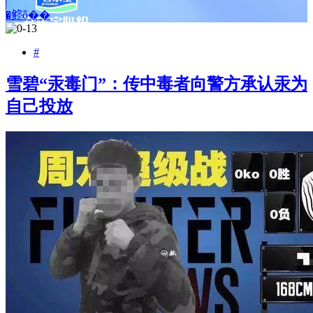
�鿴ȫ��
#
雪碧“汞毒门”：传中毒者向警方承认汞为
自己投放