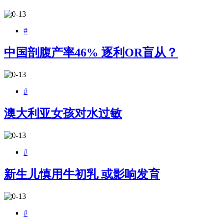
#
中国剖腹产率46% 逐利OR盲从？
#
澳大利亚女孩对水过敏
#
新生儿慎用牛初乳 或影响发育
#