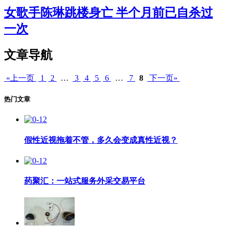
女歌手陈琳跳楼身亡 半个月前已自杀过
一次
文章导航
«上一页
1
2
…
3
4
5
6
…
7
8
下一页»
热门文章
假性近视拖着不管，多久会变成真性近视？
药聚汇：一站式服务外采交易平台