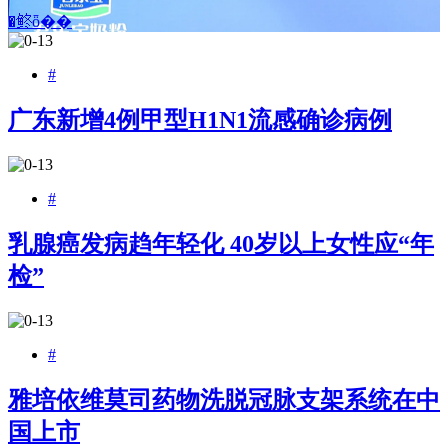
�鿴ȫ��
#
广东新增4例甲型H1N1流感确诊病例
#
乳腺癌发病趋年轻化 40岁以上女性应“年
检”
#
雅培依维莫司药物洗脱冠脉支架系统在中
国上市