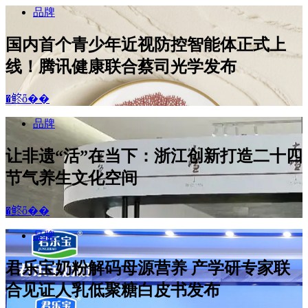
品牌
国内首个青少年近视防控智能体正式上
线！腾讯健康联合蔡司光学发布
�鿴ȫ��
品牌
让非遗“活”在当下：浙江创新打造二十四
节气养生文化空间
�鿴ȫ��
品牌
君乐宝奶粉解码母源营养 产学研专家联
合见证人乳低聚糖白皮书发布