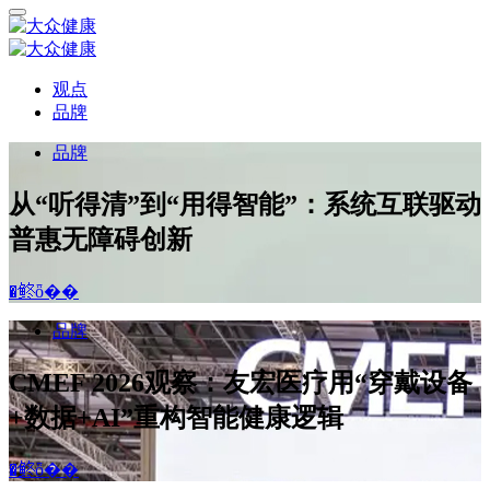
观点
品牌
品牌
从“听得清”到“用得智能”：系统互联驱动
普惠无障碍创新
�鿴ȫ��
品牌
CMEF 2026观察：友宏医疗用“穿戴设备
+数据+AI”重构智能健康逻辑
�鿴ȫ��