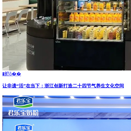
�鿴ȫ��
让非遗“活”在当下：浙江创新打造二十四节气养生文化空间