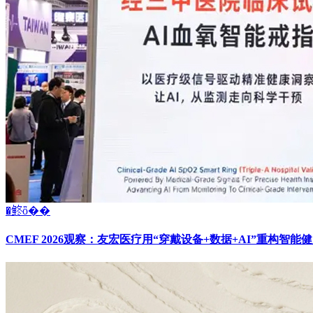
�鿴ȫ��
CMEF 2026观察：友宏医疗用“穿戴设备+数据+AI”重构智能