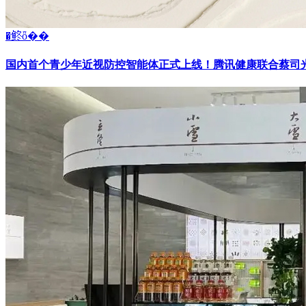
�鿴ȫ��
国内首个青少年近视防控智能体正式上线！腾讯健康联合蔡司