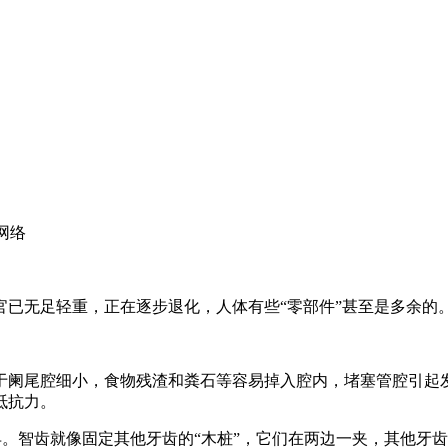
：网络
无足轻重，正在逐步退化，人体有些“零部件”甚至是多余的
阑尾腔细小，食物残渣和粪石等容易掉入腔内，堵塞管腔引起发
抵抗力。
。智齿就像固定其他牙齿的“木桩”，它们在两边一夹，其他牙