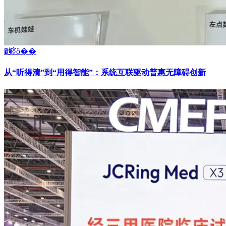
�鿴ȫ��
从“听得清”到“用得智能”：系统互联驱动普惠无障碍创新