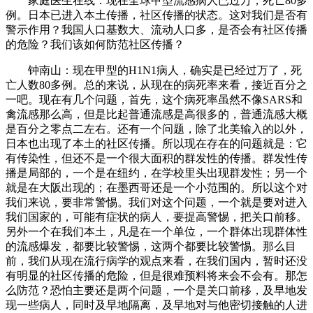
家庭医生在线：
现在全球甲型流感病人已过万，死亡80多
例。日本已进入本土传播，社区传播的状态。这对我们是否有
警示作用？我国人口基数大、流动人口多，是否会有社区传播
的危险？我们该如何防范社区传播？
钟南山：现在甲型的H1N1病人，确实是已经过万了，死
亡人数80多例。总的来说，从现在的病死率来看，接近百分之
一吧。现在有几个问题，首先，这个病死率虽然不像SARS和
禽流感那么高，但是比起普通流感是高很多的，普通流感大概
是百分之零点二左右。还有一个问题，除了北美输入的以外，
日本也出现了本土的社区传播。所以现在存在的问题就是：它
有传染性，但还不是一个很大面积的群发性的传播。群发性传
播是局部的，一个是在纽约，在学校里头出现群发性；另一个
就是在大阪出现的；在墨西哥还是一个小范围的。所以这个对
我们来说，要非常警惕。我们对这个问题，一个就是要对进入
我们国家的，可能有症状的病人，要提高警惕，把关口前移。
另外一个在我们本土，凡是在一个单位，一个群体出现群体性
的流感爆发，都要比较警惕，这两个都要比较警惕。那么目
前，我们从现在流行病学的观点来看，在我们国内，暂时还没
有明显的社区传播的危险，但是很难预料将来会不会有。那怎
么防范？恐怕主要还是两个问题，一个是关口前移，及早地发
现一些病人，同时及早地隔离，及早地对与他密切接触的人进