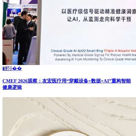
�鿴ȫ��
CMEF 2026观察：友宏医疗用“穿戴设备+数据+AI”重构智能
健康逻辑