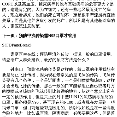
COPD以及高血压、糖尿病等其他有基础疾病的危害更大？是
的，这是肯定的。因为在纽约，还有一些地区最近死亡的病
人，现在看起来，他们的死亡可能不一定是跟甲型流感有直接
关系，而是其他并发症引发的死亡，所以凡是有其他基础病的
人，更应该注意防范。
下一页：预防甲流传染需N95口罩才管用
${FDPageBreak}
家庭医生在线：
预防甲流的传染，据说一般的口罩没用。
请您给广大群众建议，最好的预防方法是什么？
钟南山：预防流感的传染是这样的，戴口罩的作用我想主
要是防止飞沫传播，因为现在最常见的是飞沫的传染，飞沫传
染要有几个条件，一个是近距离，一个是打喷嚏和咳嗽，这样
才会出现飞沫的传染。那么一般的口罩能够阻止自己或者对方
的喷嚏或者咳嗽的飞沫传到比较远的地方，从这个意义上它有
一定的预防作用，但是真正的对甲型H1N1的流感病毒预防的
口罩，那必须是N95，甚至现在的N100，或者现在发展到一些
纳米口罩，但目前这些都是医用的。所以假如说是在一些高度
危险的地方，比如说医院、隔离病房，必须要用这些，但是普