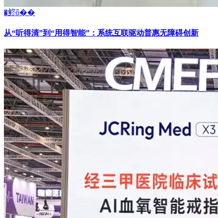
�鿴ȫ��
从“听得清”到“用得智能”：系统互联驱动普惠无障碍创新