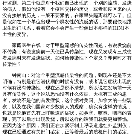
行监测。第二个就是对于我们自己出现的，个别的流感、发烧
的病人，假如他没有一个疫区交往的历史，或者和疫区来的人
没有接触的历史，一般不要紧的，在家里头隔离就可以了。但
是假如在一个单位出现一个群发性的流感的话，那要很快地跟
卫生部门联系，看看它会不会产生一些像日本那样的H1N1本
土性的变异。
家庭医生在线：
对于甲型流感的传染性问题，有说发烧前
不传染；有说发病前一天便已具传染性。现在又发现有三成患
者发病时未有发烧症状。如何给传染性下个定义？即何时才有
传染性？
钟南山：对这个甲型流感传染性的问题，到现在还是不太
明确，特别是在它潜伏期的时候有没有，或者说它症状出现的
时候有没有传染性，现在还是说不清楚。所以说在发病前一天
具有传染性，这个说法恐怕没有什么依据。大概有三成的患
者，发烧不是他的首发症状，这个据对美国、加拿大的一些观
察，以及在我们国家对少数病人的观察，确实有这样的情况，
也就是说他首先有上呼吸道的症状，如鼻塞、咳嗽、咽痛的表
现，完了以后才出现发烧，所以这样的话我们就要更加警惕。
正因为这个原因，我们正在加紧研制上呼吸道远红外监测仪，
现在已经通过有关部门鉴定，正等着最后的质检部门的鉴定。