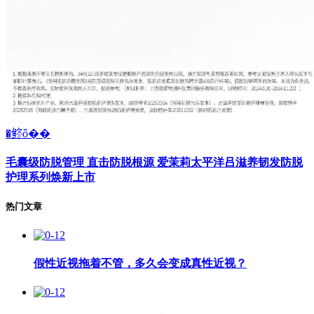
�鿴ȫ��
毛囊级防脱管理 直击防脱根源 爱茉莉太平洋吕滋养韧发防脱
护理系列焕新上市
热门文章
假性近视拖着不管，多久会变成真性近视？