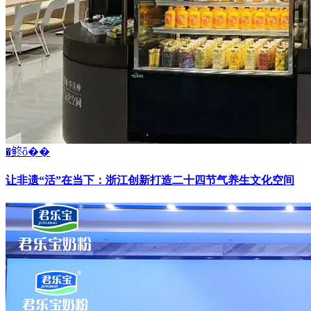
�鿴ȫ��
让非遗“活”在当下：浙江创新打造二十四节气养生文化空间