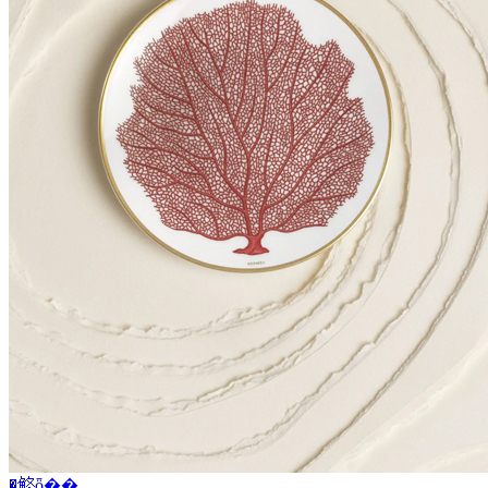
�鿴ȫ��