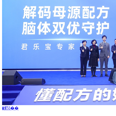
�鿴ȫ��