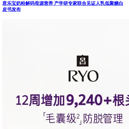
君乐宝奶粉解码母源营养 产学研专家联合见证人乳低聚糖白
皮书发布