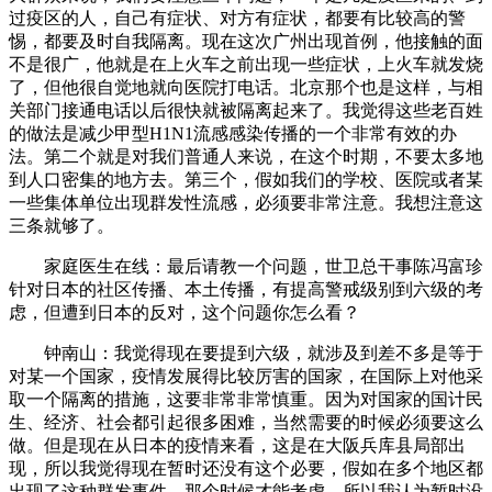
过疫区的人，自己有症状、对方有症状，都要有比较高的警
惕，都要及时自我隔离。现在这次广州出现首例，他接触的面
不是很广，他就是在上火车之前出现一些症状，上火车就发烧
了，但他很自觉地就向医院打电话。北京那个也是这样，与相
关部门接通电话以后很快就被隔离起来了。我觉得这些老百姓
的做法是减少甲型H1N1流感感染传播的一个非常有效的办
法。第二个就是对我们普通人来说，在这个时期，不要太多地
到人口密集的地方去。第三个，假如我们的学校、医院或者某
一些集体单位出现群发性流感，必须要非常注意。我想注意这
三条就够了。
家庭医生在线：
最后请教一个问题，世卫总干事陈冯富珍
针对日本的社区传播、本土传播，有提高警戒级别到六级的考
虑，但遭到日本的反对，这个问题你怎么看？
钟南山：我觉得现在要提到六级，就涉及到差不多是等于
对某一个国家，疫情发展得比较厉害的国家，在国际上对他采
取一个隔离的措施，这要非常非常慎重。因为对国家的国计民
生、经济、社会都引起很多困难，当然需要的时候必须要这么
做。但是现在从日本的疫情来看，这是在大阪兵库县局部出
现，所以我觉得现在暂时还没有这个必要，假如在多个地区都
出现了这种群发事件，那个时候才能考虑，所以我认为暂时没