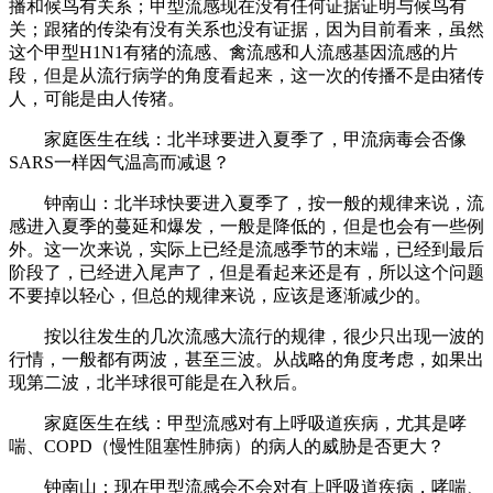
播和候鸟有关系；甲型流感现在没有任何证据证明与候鸟有
关；跟猪的传染有没有关系也没有证据，因为目前看来，虽然
这个甲型H1N1有猪的流感、禽流感和人流感基因流感的片
段，但是从流行病学的角度看起来，这一次的传播不是由猪传
人，可能是由人传猪。
家庭医生在线：
北半球要进入夏季了，甲流病毒会否像
SARS一样因气温高而减退？
钟南山：北半球快要进入夏季了，按一般的规律来说，流
感进入夏季的蔓延和爆发，一般是降低的，但是也会有一些例
外。这一次来说，实际上已经是流感季节的末端，已经到最后
阶段了，已经进入尾声了，但是看起来还是有，所以这个问题
不要掉以轻心，但总的规律来说，应该是逐渐减少的。
按以往发生的几次流感大流行的规律，很少只出现一波的
行情，一般都有两波，甚至三波。从战略的角度考虑，如果出
现第二波，北半球很可能是在入秋后。
家庭医生在线：
甲型流感对有上呼吸道疾病，尤其是哮
喘、COPD（慢性阻塞性肺病）的病人的威胁是否更大？
钟南山：现在甲型流感会不会对有上呼吸道疾病，哮喘、