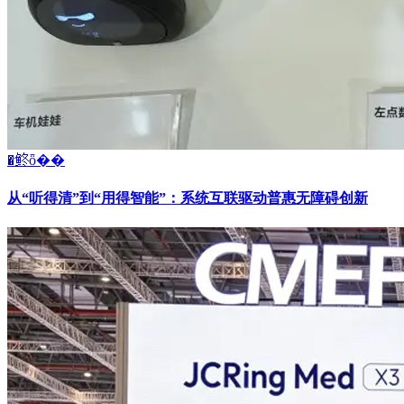
�鿴ȫ��
从“听得清”到“用得智能”：系统互联驱动普惠无障碍创新