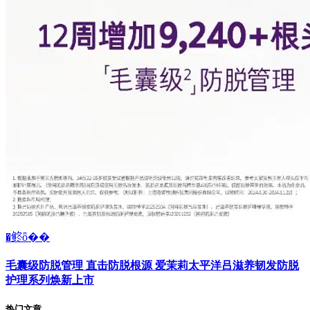
�鿴ȫ��
毛囊级防脱管理 直击防脱根源 爱茉莉太平洋吕滋养韧发防脱
护理系列焕新上市
热门文章