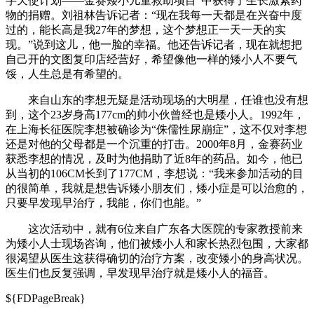
字天使计划——金赛矮小儿童救助项目”中获得了生长激素药
物的捐赠。刘祖林告诉记者：“现在我每一天都是在兴奋中度
过的，能长高是我27年的梦想，这个梦想正一天一天的实
现。”说到这儿，他一脸的幸福。他还告诉记者，现在就想把
自己开的文图复印店经营好，希望像他一样的矮小人不要气
馁，人生总是有希望的。
来自山东的李想无疑是活动现场的大明星，任谁也没有想
到，这个23岁身高177cm的帅小伙曾经也是矮小人。1992年，
在上海长征医院李想被确诊为“侏儒性尿崩症”，这不仅对李想
还是对他的父母都是一个沉重的打击。2000年8月，金赛药业
获悉李想的情况，及时为他捐助了近8年的药品。如今，他已
从当初的106CM长到了177CM，李想说：“我来参加活动的目
的很简单，我就是想告诉矮小朋友们，矮小症是可以治愈的，
只要早发现早治疗，我能，你们也能。”
这次活动中，就有6位来自广东各大医院的专家教授前来
为矮小人士现场咨询，他们被矮小人和家长热烈包围，大家都
很渴望从医生这获得确切的治疗方案，改变矮小的身高状况。
医生们也反复强调，早发现早治疗就是矮小人的福音。
${FDPageBreak}