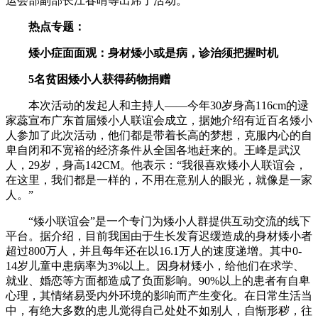
运会部副部长江春晴等出席了活动。
热点专题：
矮小症面面观：身材矮小或是病，诊治须把握时机
5名贫困矮小人获得药物捐赠
本次活动的发起人和主持人——今年30岁身高116cm的逯
家蕊宣布广东首届矮小人联谊会成立，据她介绍有近百名矮小
人参加了此次活动，他们都是带着长高的梦想，克服内心的自
卑自闭和不宽裕的经济条件从全国各地赶来的。王峰是武汉
人，29岁，身高142CM。他表示：“我很喜欢矮小人联谊会，
在这里，我们都是一样的，不用在意别人的眼光，就像是一家
人。”
“矮小联谊会”是一个专门为矮小人群提供互动交流的线下
平台。据介绍，目前我国由于生长发育迟缓造成的身材矮小者
超过800万人，并且每年还在以16.1万人的速度递增。其中0-
14岁儿童中患病率为3%以上。因身材矮小，给他们在求学、
就业、婚恋等方面都造成了负面影响。90%以上的患者有自卑
心理，其情绪易受内外环境的影响而产生变化。在日常生活当
中，有绝大多数的患儿觉得自己处处不如别人，自惭形秽，往