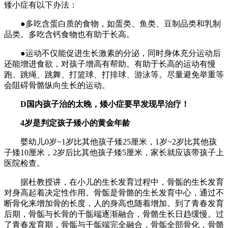
矮小症有以下办法：
●多吃含蛋白质的食物，如蛋类、鱼类、豆制品类和乳制
品类。多吃含钙食物也有助于长高。
●运动不仅能促进生长激素的分泌，同时身体充分运动后
还能增进食欲，对孩子增高有帮助。有助于长高的运动有慢
跑、跳绳、跳舞、打篮球、打排球、游泳等。尽量避免举重等
会阻碍骨骼纵向生长的运动。
D国内孩子治的太晚，矮小症要早发现早治疗！
4岁是判定孩子矮小的黄金年龄
婴幼儿0岁~1岁比其他孩子矮25厘米，1岁~2岁比其他孩
子矮10厘米，2岁后比其他孩子矮5厘米，家长就应该带孩子上
医院检查。
据杜教授讲，在小儿的生长发育过程中，骨骺的生长发育
对身高起着决定性作用。骨骺是骨骼的生长发育中心，通过不
断骨化来增加骨的长度，人的身高也随着增加。到了青春发育
后期，骨骺与长骨的干骺端逐渐融合，骨骼生长日趋缓慢。过
了青春发育期，骨骺与干骺端完全融合，骨骺全部骨化，骨骼