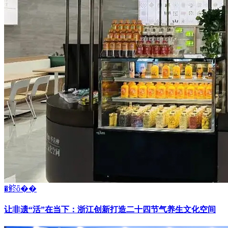
�鿴ȫ��
让非遗“活”在当下：浙江创新打造二十四节气养生文化空间