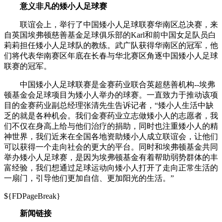
意义非凡的矮小人足球赛
联谊会上，举行了中国矮小人足球联赛华南区总决赛，来
自英国埃弗顿慈善基金足球俱乐部的Karl和前中国女足队员白
莉莉担任矮小人足球队的教练。武广队获得华南区的冠军，他
们将代表华南赛区年底在长春与华北赛区角逐中国矮小人足球
联赛的冠军。
中国矮小人足球联赛是金赛药业联合英超慈善机构--埃弗
顿基金会足球项目为矮小人举办的球赛。一直致力于推动该项
目的金赛药业副总经理张清先生告诉记者，“矮小人生活中缺
乏的就是各种机会。我们金赛药业立志做矮小人的志愿者，我
们不仅在身高上给与他们治疗的捐助，同时也注重矮小人的精
神世界，我们近来在全国各地资助矮小人成立联谊会，让他们
可以获得一个走向社会的更大的平台。同时和埃弗顿基金共同
举办矮小人足球赛，是因为埃弗顿基金有着帮助弱势群体的丰
富经验，我们想通过足球运动向矮小人打开了走向正常生活的
一扇门，引导他们更加自信、更加阳光的生活。”
${FDPageBreak}
新闻链接