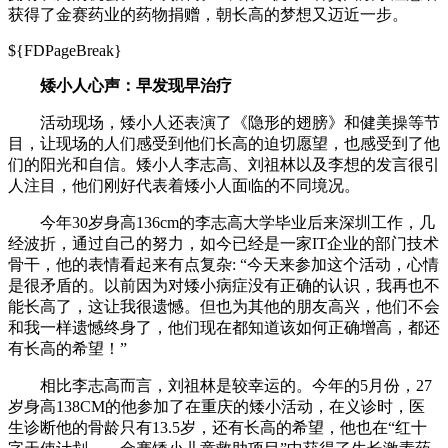
获得了金赛药业的药物捐赠，朝长高的梦想又迈近一步。
${FDPageBreak}
矮小人心声：早发现早治疗
活动现场，矮小人还表演了《隐形的翅膀》和健美操等节
目，让现场的人们感受到他们长高的迫切愿望，也感受到了他
们的阳光和自信。矮小人李志高、刘祖林以及李想的发言很引
人注目，他们刚好代表着矮小人面临的不同境况。
今年30岁身高136cm的李志高大学毕业后来深圳工作，几
经波折，通过自己的努力，如今已经是一家IT企业的部门技术
骨干，他的表情看起来有点复杂: “今天来参加这个活动，心情
是很矛盾的。以前因为对矮小病症没有正确的认识，我再也不
能长高了，这让我很遗憾。但也为其他的朋友高兴，他们不会
和我一样遗憾终身了，他们现在都知道该如何正确增高，都还
有长高的希望！”
相比李志高而言，刘祖林是较幸运的。今年的5月份，27
岁身高138CM的他参加了在重庆的矮小活动，在义诊时，医
生诊断他的骨龄只有13.5岁，还有长高的希望，他也在“红十