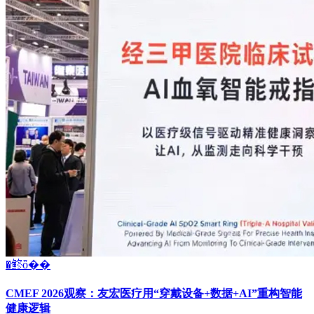
�鿴ȫ��
CMEF 2026观察：友宏医疗用“穿戴设备+数据+AI”重构智能
健康逻辑