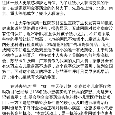
往比一般人更敏感和缺乏自信。为了让矮小人获得交流的平
台，在逯家蕊和金赛药业的的努力下，先后在上海、北京、南
京、重庆等地成立了矮小人联谊会。
中山大学附属第一医院苏喆医生宣读了生长发育网和搜狐
健康频道的网络调查报告，报告显示，五成网民对矮小病症没
有任何认知，近2/3网民在意识到孩子矮小之后，不知道采取
科学的手段让孩子增高， 75%的网民不知矮小儿童该去儿科
内分泌科进行检查就诊，3%情愿相信广告增高保健品，近七
成网民不知道生长激素是治疗矮小的唯一有效药物。由于对矮
小病症认识的匮乏，很多矮小人失去了骨骺闭合前的增高机
会。苏喆医生强调，广东省作为我国的人口大省，据推算全省
有50万左右儿童身高不达标，这个数字仅次于四川，位列全国
第二。面对这个庞大的群体，苏喆医生呼吁只要早发现早治
疗，矮小儿童就有长高的希望。
在过去的2年里，“红十字天使计划--金赛矮小儿童医疗救
助项目”已经帮助136名矮小患者实现了长高的梦想。周魁庆向
记者表示：“红基会联合金赛药业实施的矮小儿童医疗救助项
目，一方面是想帮助经济条件差的矮小人及时进行增高治疗，
同时也是为了呼吁全社会正确对待矮小病症，让更多矮小患者
拥有长高的机会。”本次活动上，梁一帆等5名贫困矮小症患者