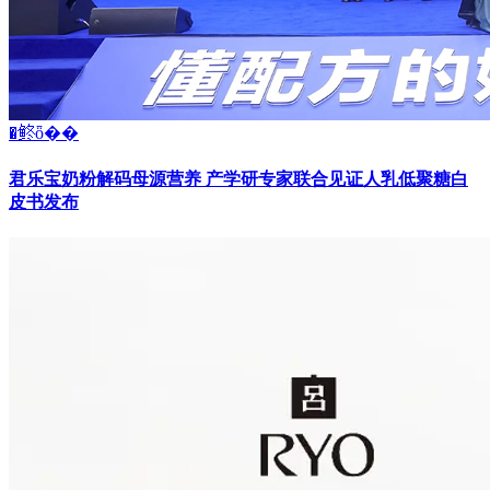
�鿴ȫ��
君乐宝奶粉解码母源营养 产学研专家联合见证人乳低聚糖白
皮书发布