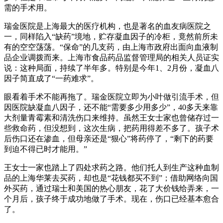
需的手术用。
瑞金医院是上海最大的医疗机构，也是著名的血友病医院之
一，同样陷入“缺药”境地，贮存凝血因子的冷柜，竟然前所未
有的空空荡荡。“保命”的几支药，由上海市政府出面向血液制
品企业调拨而来。上海市食品药品监督管理局的相关人员证实
说：这种局面，持续了半年多。特别是今年1、2月份，凝血八
因子简直成了“一药难求”。
眼看着手术不能再拖了。瑞金医院立即为小叶做引流手术，但
因医院缺凝血八因子，还不能“需要多少用多少”，40多天来靠
大剂量青霉素和清洗伤口来维持。虽然王女士家也曾储存过一
些救命药，但没想到，这次生病，把药用得差不多了。孩子术
后伤口还在渗血，但母亲还是“狠心”将药停了，“剩下的药要
到迫不得已时才能用。”
王女士一家也踏上了四处求药之路。他们托人到生产这种血制
品的上海华莱去买药，却也是“花钱都买不到”；借助网络向国
外买药，通过瑞士和美国的热心朋友，花了大价钱给弄来，一
个月后，孩子终于成功地做了手术。现在，伤口已经基本愈合
了。