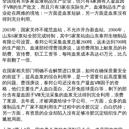
全国现有30多家血液制品生产企业，但只有4家拥有人凝血因
子Ⅷ的生产批文，而且只有3家在实际生产。血液制品生产企
业处在两难的境地：一方面是血浆短缺，另一方面是血浆没有
得到充分利用。
2003年，国家关停不规范血站，不允许开办新血站。2006年，
山东6家浆站全部完成转制，其中5家浆站由山东泰邦生物制品
有限公司设置。泰邦公司采集血浆总量260吨，远未达到700吨
的生产能力。血液部经理曹强庚说，这些费用加上献浆员的补
助费、宣传费、职工工资等，每吨血浆成本高达45万元，比几
年前翻了一倍。
在国家相关部门明确不会解禁进口浆源，如何在确保质量安全
的前提下，提高血浆的综合利用率，是一个需要引起高度重视
的问题。曹强庚说，泰邦公司还没有生产凝血Ⅷ因子的资
格，他们主要生产人血白蛋白、乙肝免疫球蛋白等，剩下的部
分含有凝血因子Ⅷ无法采集的血浆无法得到完全利用，浪费
了浆源。去年底，才被调拨给绿十字公司。一方面，众多的血
液制品生产厂家不能利用生产过程中的冷胶沉淀，白白扔掉；
另一方面，有资质的企业却陷入没有足够冷胶沉淀组织生产的
尴尬局面。