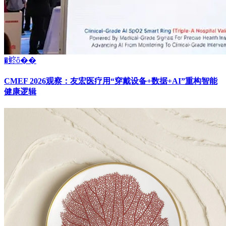
�鿴ȫ��
CMEF 2026观察：友宏医疗用“穿戴设备+数据+AI”重构智能
健康逻辑