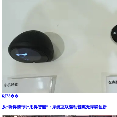
�鿴ȫ��
从“听得清”到“用得智能”：系统互联驱动普惠无障碍创新