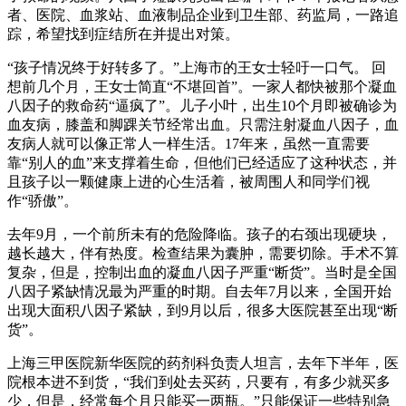
者、医院、血浆站、血液制品企业到卫生部、药监局，一路追
踪，希望找到症结所在并提出对策。
“孩子情况终于好转多了。”上海市的王女士轻吁一口气。 回
想前几个月，王女士简直“不堪回首”。一家人都快被那个凝血
八因子的救命药“逼疯了”。儿子小叶，出生10个月即被确诊为
血友病，膝盖和脚踝关节经常出血。只需注射凝血八因子，血
友病人就可以像正常人一样生活。17年来，虽然一直需要
靠“别人的血”来支撑着生命，但他们已经适应了这种状态，并
且孩子以一颗健康上进的心生活着，被周围人和同学们视
作“骄傲”。
去年9月，一个前所未有的危险降临。孩子的右颈出现硬块，
越长越大，伴有热度。检查结果为囊肿，需要切除。手术不算
复杂，但是，控制出血的凝血八因子严重“断货”。当时是全国
八因子紧缺情况最为严重的时期。自去年7月以来，全国开始
出现大面积八因子紧缺，到9月以后，很多大医院甚至出现“断
货”。
上海三甲医院新华医院的药剂科负责人坦言，去年下半年，医
院根本进不到货，“我们到处去买药，只要有，有多少就买多
少，但是，经常每个月只能买一两瓶。”只能保证一些特别急