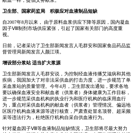
献血一样，提倡义务献浆。
卫生部、国家药监局 积极应对血液制品短缺
自2007年8月以来， 由于原料血浆供应下降等原因，国内凝血
因子Ⅷ制剂市场供应紧张，引起了国家有关部门的高度重
视。
日前，记者采访了卫生部新闻发言人毛群安和国家食品药品监
督管理局新闻发言人颜江瑛。
增设部分浆站 适当扩大浆源
卫生部新闻发言人毛群安说，为控制经血液传播艾滋病和其他
疾病，我国加大了对非法采供血的打击力度，进一步规范了单
采血浆站的质量管理。今年4月，卫生部发出通知，要求各地
要以确保血液安全和献血者（供浆者）身体健康为工作目标，
进一步规范采供血机构的执业行为和医疗机构的临床用血行
为，重点对采供血机构的献血者（供浆者）管理情况、偏远地
区医疗机构血液来源等进行核查，严肃查处冒名顶替、超采频
采等违法行为，杜绝医疗机构自采自供血液行为。
针对凝血因子Ⅷ等血液制品短缺情况，卫生部将尽最大努力