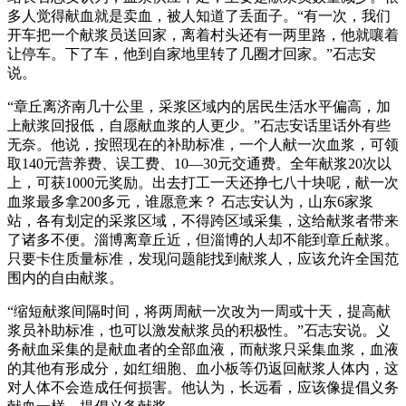
多人觉得献血就是卖血，被人知道了丢面子。“有一次，我们
开车把一个献浆员送回家，离着村头还有一两里路，他就嚷着
让停车。下了车，他到自家地里转了几圈才回家。”石志安
说。
“章丘离济南几十公里，采浆区域内的居民生活水平偏高，加
上献浆回报低，自愿献血浆的人更少。”石志安话里话外有些
无奈。他说，按照现在的补助标准，一个人献一次血浆，可领
取140元营养费、误工费、10―30元交通费。全年献浆20次以
上，可获1000元奖励。出去打工一天还挣七八十块呢，献一次
血浆最多拿200多元，谁愿意来？ 石志安认为，山东6家浆
站，各有划定的采浆区域，不得跨区域采集，这给献浆者带来
了诸多不便。淄博离章丘近，但淄博的人却不能到章丘献浆。
只要卡住质量标准，发现问题能找到献浆人，应该允许全国范
围内的自由献浆。
“缩短献浆间隔时间，将两周献一次改为一周或十天，提高献
浆员补助标准，也可以激发献浆员的积极性。”石志安说。义
务献血采集的是献血者的全部血液，而献浆只采集血浆，血液
的其他有形成分，如红细胞、血小板等仍返回献浆人体内，这
对人体不会造成任何损害。他认为，长远看，应该像提倡义务