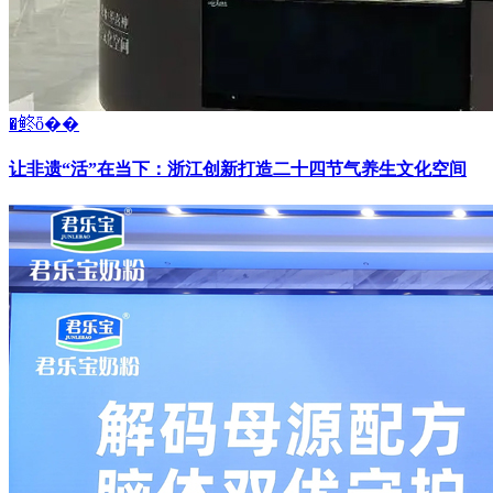
�鿴ȫ��
让非遗“活”在当下：浙江创新打造二十四节气养生文化空间