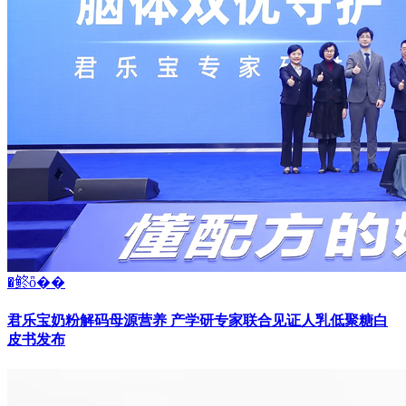
�鿴ȫ��
君乐宝奶粉解码母源营养 产学研专家联合见证人乳低聚糖白
皮书发布