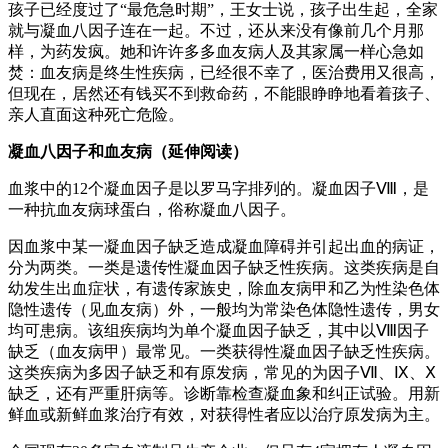
孩子已经度过了“最危急时期”，王女士说，孩子出生起，全家
就与凝血八因子连在一起。不过，还从来没有像前几个月那
样，为药发疯。她和许许多多血友病人及其家属一样心急如
焚：血友病是终生性疾病，已经很不幸了，医治费用又很高，
但现在，居然还有钱买不到救命药，不能眼睁睁地看着孩子、
亲人直面这种死亡危险。
凝血八因子和血友病（延伸阅读）
血浆中的12个凝血因子是以罗马字排列的。凝血因子Ⅷ，是
一种抗血友病球蛋白，俗称凝血八因子。
因血浆中某一凝血因子缺乏造成凝血障碍并引起出血的病证，
分为两类。一类是遗传性凝血因子缺乏性疾病。这类疾病是自
幼发生出血症状，有遗传家族史，除血友病甲和乙为性染色体
隐性遗传（见血友病）外，一般均为常染色体隐性遗传，男女
均可患病。该组疾病均为单个凝血因子缺乏，其中以Ⅷ因子
缺乏（血友病甲）最常见。一类获得性凝血因子缺乏性疾病。
这类疾病为多因子缺乏和有原发病，常见的为因子Ⅶ、Ⅸ、Ⅹ
缺乏，还有严重肝病等。诊断靠检查凝血象和纠正试验。用新
鲜血或新鲜血浆治疗有效，对获得性者应以治疗原发病为主。