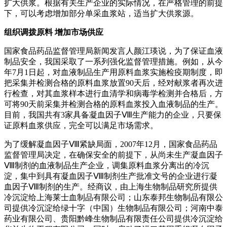
扩大供浆。根据有关生产企业的实际情况，在严格管理的前提
下，可以考虑增加部分单采血浆站，适当扩大供浆源。
组织调拨原料 增加市场供应
国家食品药品监督管理局新闻发言人颜江瑛说，为了保证血液
制品安全，我国采取了一系列强化监督管理措施。例如，从今
年7月1日起，对血液制品生产用原料血浆实施检疫期制度，即
把采集并检测合格的原料血浆放置90天后，经对献浆者再次进
行检查，对其血浆样本进行血清学和病毒学检测并合格后，方
可将90天前采集并检测合格的原料血浆投入血液制品的生产。
目前，我国共有3家具备凝血因子Ⅷ生产能力的企业，只要保
证原料血浆供应，完全可以满足市场需求。
为了缓解凝血因子Ⅷ紧缺局面，2007年12月，国家食品药品
监督管理局决定，在确保安全的前提下，从尚未生产凝血因子
Ⅷ制剂的血液制品生产企业，调集原料血浆分离出的冷沉
淀，集中到具有凝血因子Ⅷ制剂生产批准文号的企业进行凝
血因子Ⅷ制剂的生产。经商议，由上海生物制品研究所提供
冷沉淀给上海莱士血制品有限公司；山东泰邦生物制品有限公
司提供冷沉淀给绿十字（中国）生物制品有限公司；河南中泰
药业有限公司、贵阳黔峰生物制品有限责任公司提供冷沉淀给