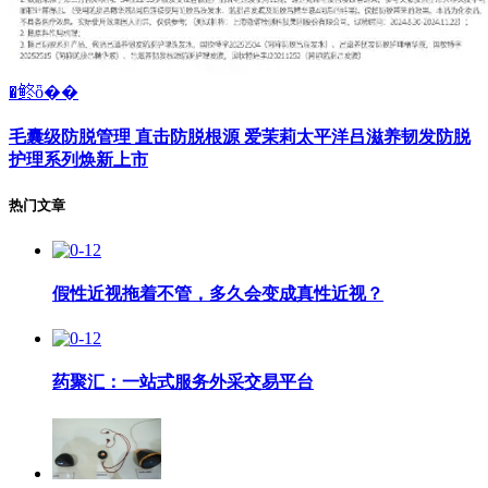
�鿴ȫ��
毛囊级防脱管理 直击防脱根源 爱茉莉太平洋吕滋养韧发防脱
护理系列焕新上市
热门文章
假性近视拖着不管，多久会变成真性近视？
药聚汇：一站式服务外采交易平台