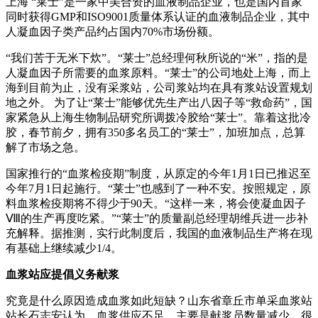
上海 “莱士”是一家中美合资的血液制品企业，也是国内首家
同时获得GMP和ISO9001质量体系认证的血液制品企业，其中
人凝血因子类产品约占国内70%市场份额。
“我们苦于无米下炊”。“莱士”总经理何秋所说的“米”，指的是
人凝血因子所需要的血浆原料。“莱士”的公司地处上海，而上
海到目前为止，没有采浆站，公司浆站均在具有浆站设置规划
地之外。 为了让“莱士”能够优先生产出八因子等“救命药”，国
家紧急从上海生物制品研究所调拨冷胶给“莱士”。靠着这批冷
胶，春节前夕，拥有350多名员工的“莱士”，加班加点，总算
解了市场之急。
国家推行的“血浆检疫期”制度，从原定的今年1月1日已推迟至
今年7月1日起施行。“莱士”也感到了一种不安。按照规定，原
料血浆检疫期将不得少于90天。“这样一来，将会使凝血因子
Ⅷ的生产再度吃紧。”“莱士”的质量副总经理胡维兵进一步补
充解释。据推测，实行此制度后，我国的血液制品生产将在现
有基础上继续减少1/4。
血浆站应提倡义务献浆
究竟是什么原因造成血浆如此短缺？山东省章丘市单采血浆站
站长石志安认为，血浆供应不足，主要是献浆员数量减少。很