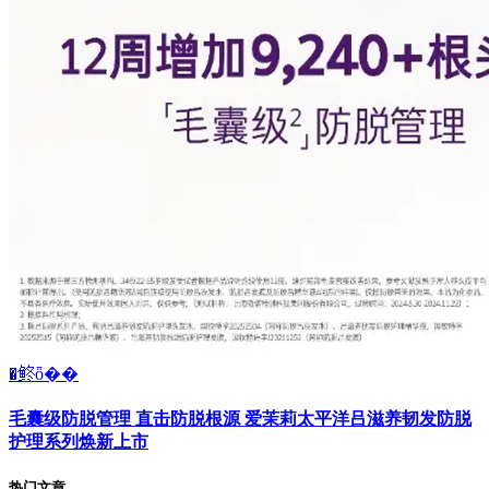
�鿴ȫ��
毛囊级防脱管理 直击防脱根源 爱茉莉太平洋吕滋养韧发防脱
护理系列焕新上市
热门文章