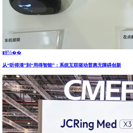
�鿴ȫ��
从“听得清”到“用得智能”：系统互联驱动普惠无障碍创新