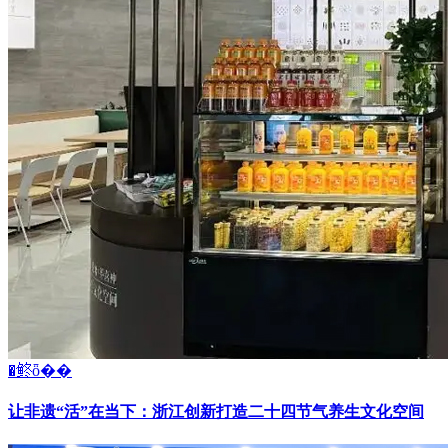
�鿴ȫ��
让非遗“活”在当下：浙江创新打造二十四节气养生文化空间