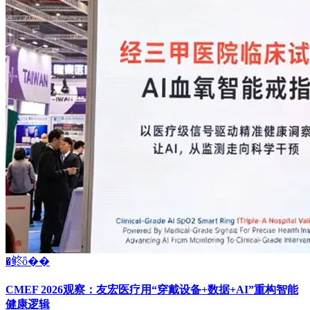
�鿴ȫ��
CMEF 2026观察：友宏医疗用“穿戴设备+数据+AI”重构智能
健康逻辑