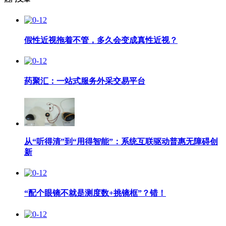
假性近视拖着不管，多久会变成真性近视？
药聚汇：一站式服务外采交易平台
从“听得清”到“用得智能”：系统互联驱动普惠无障碍创
新
“配个眼镜不就是测度数+挑镜框”？错！