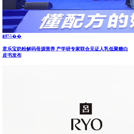
�鿴ȫ��
君乐宝奶粉解码母源营养 产学研专家联合见证人乳低聚糖白
皮书发布