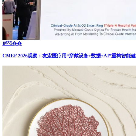
�鿴ȫ��
CMEF 2026观察：友宏医疗用“穿戴设备+数据+AI”重构智能