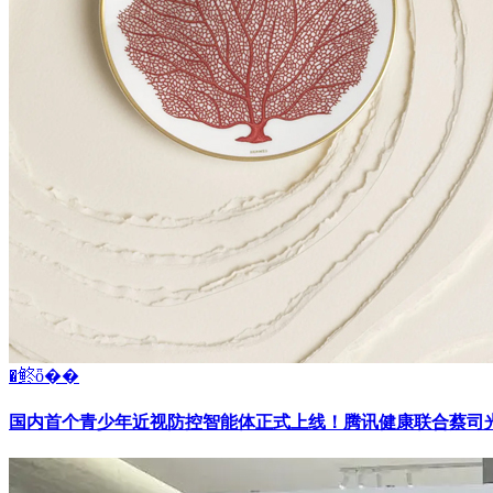
�鿴ȫ��
国内首个青少年近视防控智能体正式上线！腾讯健康联合蔡司