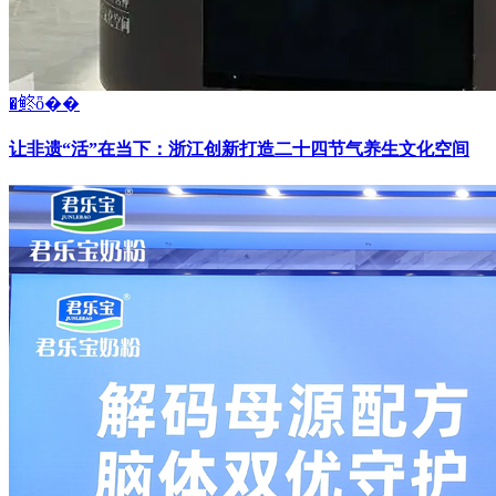
�鿴ȫ��
让非遗“活”在当下：浙江创新打造二十四节气养生文化空间