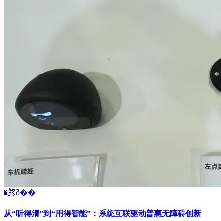
�鿴ȫ��
从“听得清”到“用得智能”：系统互联驱动普惠无障碍创新