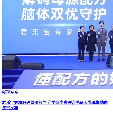
�鿴ȫ��
君乐宝奶粉解码母源营养 产学研专家联合见证人乳低聚糖白
皮书发布