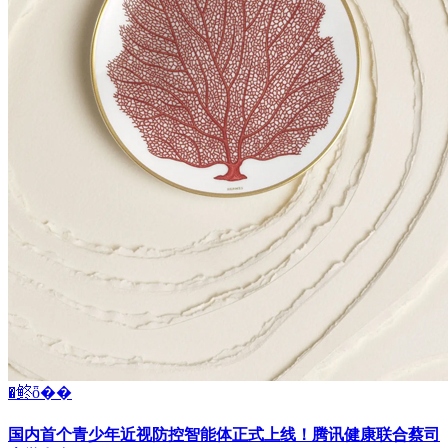
�鿴ȫ��
国内首个青少年近视防控智能体正式上线！腾讯健康联合蔡司