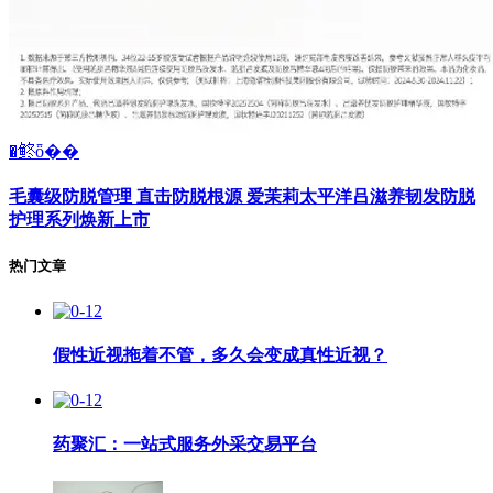
�鿴ȫ��
毛囊级防脱管理 直击防脱根源 爱茉莉太平洋吕滋养韧发防脱
护理系列焕新上市
热门文章
假性近视拖着不管，多久会变成真性近视？
药聚汇：一站式服务外采交易平台