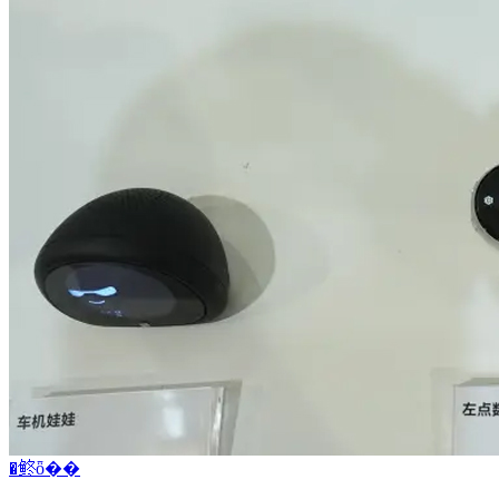
�鿴ȫ��