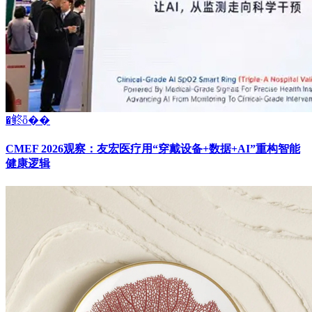
�鿴ȫ��
CMEF 2026观察：友宏医疗用“穿戴设备+数据+AI”重构智能
健康逻辑