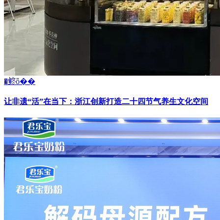
�鿴ȫ��
让非遗“活”在当下：浙江创新打造二十四节气养生文化空间