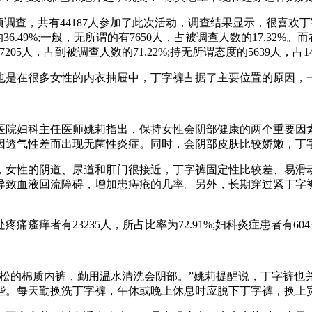
查，共有44187人参加了此次活动，调查结果显示，很喜欢丁字
数的36.49%;一般，无所谓的有7650人，占被调查人数的17.3
人，占到被调查人数的71.22%;持无所谓态度的5639人，占14.7
是在很多女性的内衣抽屉中，丁字裤占据了主要位置的原因，一
院妇科主任医师姚莉指出，保持女性会阴部健康的两个重要因素
因透气性差而出现无菌性炎症。同时，会阴部皮肤比较娇嫩，丁
女性的阴道、尿道和肛门很接近，丁字裤固定性比较差、易滑动
导致血液回流障碍，增加患痔疮的几率。另外，长期穿过紧丁字
23235人，所占比率为72.91%;妇科炎症患者有6043人，所
的棉质内裤，勤用温水清洗会阴部。”姚莉提醒说，丁字裤也
些。每天勤换洗丁字裤，午休或晚上休息时应脱下丁字裤，换上