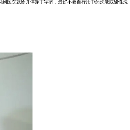
到医院就诊并停穿丁字裤，最好不要自行用中药洗液或酸性洗