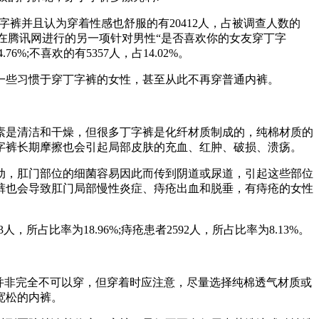
裤并且认为穿着性感也舒服的有20412人，占被调查人数的
2%。而在腾讯网进行的另一项针对男性“是否喜欢你的女友穿丁字
6%;不喜欢的有5357人，占14.02%。
些习惯于穿丁字裤的女性，甚至从此不再穿普通内裤。
是清洁和干燥，但很多丁字裤是化纤材质制成的，纯棉材质的
字裤长期摩擦也会引起局部皮肤的充血、红肿、破损、溃疡。
，肛门部位的细菌容易因此而传到阴道或尿道，引起这些部位
裤也会导致肛门局部慢性炎症、痔疮出血和脱垂，有痔疮的女性
占比率为18.96%;痔疮患者2592人，所占比率为8.13%。
并非完全不可以穿，但穿着时应注意，尽量选择纯棉透气材质或
宽松的内裤。