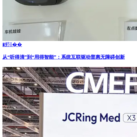
�鿴ȫ��
从“听得清”到“用得智能”：系统互联驱动普惠无障碍创新