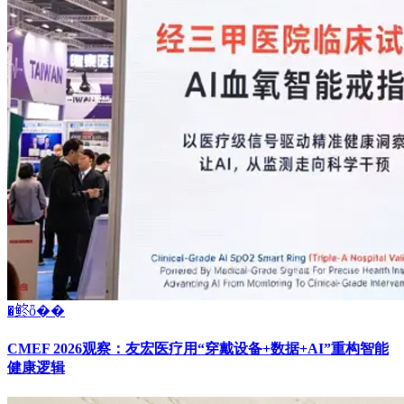
�鿴ȫ��
CMEF 2026观察：友宏医疗用“穿戴设备+数据+AI”重构智能
健康逻辑