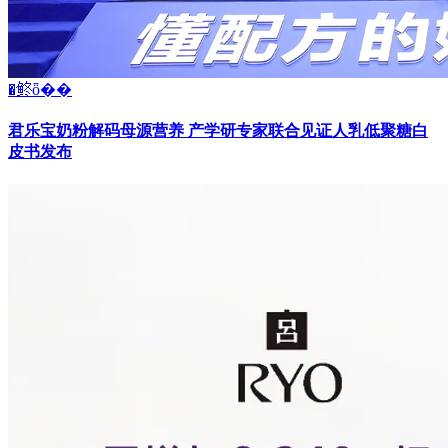
�鿴ȫ��
君乐宝奶粉解码母源营养 产学研专家联合见证人乳低聚糖白
皮书发布