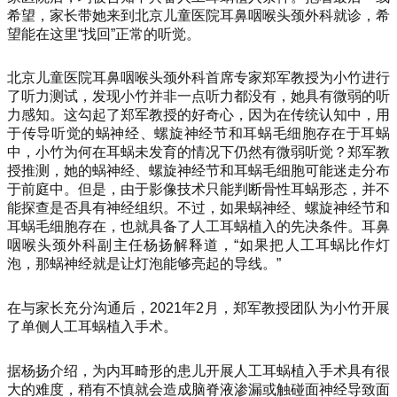
希望，家长带她来到北京儿童医院耳鼻咽喉头颈外科就诊，希
望能在这里“找回”正常的听觉。
北京儿童医院耳鼻咽喉头颈外科首席专家郑军教授为小竹进行
了听力测试，发现小竹并非一点听力都没有，她具有微弱的听
力感知。这勾起了郑军教授的好奇心，因为在传统认知中，用
于传导听觉的蜗神经、螺旋神经节和耳蜗毛细胞存在于耳蜗
中，小竹为何在耳蜗未发育的情况下仍然有微弱听觉？郑军教
授推测，她的蜗神经、螺旋神经节和耳蜗毛细胞可能迷走分布
于前庭中。但是，由于影像技术只能判断骨性耳蜗形态，并不
能探查是否具有神经组织。不过，如果蜗神经、螺旋神经节和
耳蜗毛细胞存在，也就具备了人工耳蜗植入的先决条件。耳鼻
咽喉头颈外科副主任杨扬解释道，“如果把人工耳蜗比作灯
泡，那蜗神经就是让灯泡能够亮起的导线。”
在与家长充分沟通后，2021年2月，郑军教授团队为小竹开展
了单侧人工耳蜗植入手术。
据杨扬介绍，为内耳畸形的患儿开展人工耳蜗植入手术具有很
大的难度，稍有不慎就会造成脑脊液渗漏或触碰面神经导致面