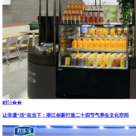
�鿴ȫ��
让非遗“活”在当下：浙江创新打造二十四节气养生文化空间