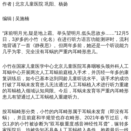
作者 | 北京儿童医院 巩阳、杨扬
编辑 | 吴施楠
“床前明月光,疑是地上霜。举头望明月,低头思故乡……”12月5
日，3岁多的小竹（化名）在进行听力语言功能测评时，流利
地背诵了一首《静夜思》。但两年多前，她还是一个听说能力
几乎为零、完全没有耳蜗的严重内耳畸形患儿。
小竹在国家儿童医学中心北京儿童医院耳鼻咽喉头颈外科人工
耳蜗中心开展两次人工耳蜗前庭植入手术，并历经一年多的康
复训练后，如今已基本达到同龄儿童听说水平。该手术的成功
打破了耳蜗未发育患儿无法通过人工耳蜗植入术进行听力重建
的耳蜗植入领域认知局限。今后，耳蜗未发育等严重内耳畸形
患儿有望通过人工耳蜗植入重建听力。
按耳蜗畸形分类，小竹的内耳畸形属于耳蜗未发育（即没有耳
蜗），并且前庭和半规管也存在畸形。2021年春节过后，年
仅1岁的小竹被诊断为“双耳极重度感音神经性耳聋”，辗转多
家医院后，均被告知不具备人工耳蜗植入条件。抱着最后一线