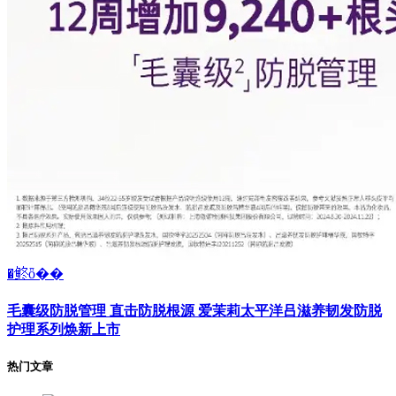
�鿴ȫ��
毛囊级防脱管理 直击防脱根源 爱茉莉太平洋吕滋养韧发防脱
护理系列焕新上市
热门文章