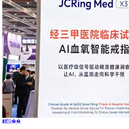
�鿴ȫ��