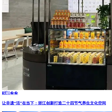
�鿴ȫ��
让非遗“活”在当下：浙江创新打造二十四节气养生文化空间