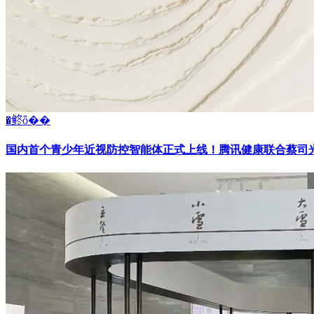
�鿴ȫ��
国内首个青少年近视防控智能体正式上线！腾讯健康联合蔡司