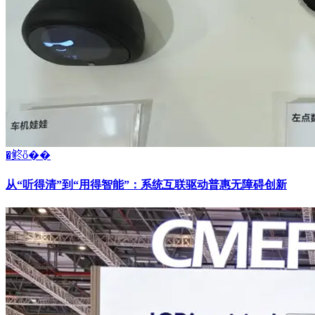
�鿴ȫ��
从“听得清”到“用得智能”：系统互联驱动普惠无障碍创新