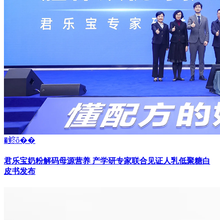
�鿴ȫ��
君乐宝奶粉解码母源营养 产学研专家联合见证人乳低聚糖白
皮书发布