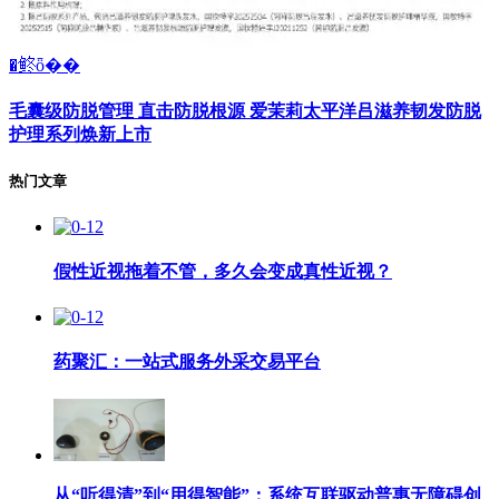
�鿴ȫ��
毛囊级防脱管理 直击防脱根源 爱茉莉太平洋吕滋养韧发防脱
护理系列焕新上市
热门文章
假性近视拖着不管，多久会变成真性近视？
药聚汇：一站式服务外采交易平台
从“听得清”到“用得智能”：系统互联驱动普惠无障碍创