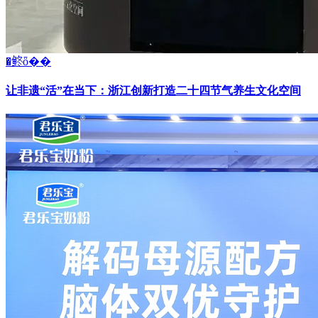
�鿴ȫ��
让非遗“活”在当下：浙江创新打造二十四节气养生文化空间