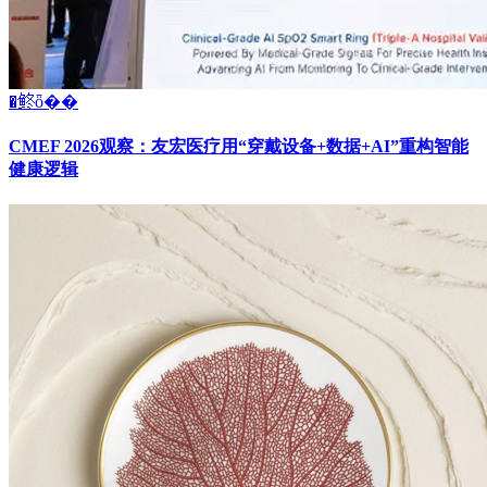
�鿴ȫ��
CMEF 2026观察：友宏医疗用“穿戴设备+数据+AI”重构智能
健康逻辑