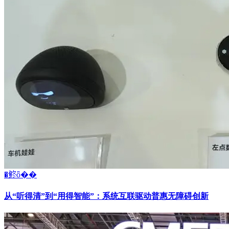
�鿴ȫ��
从“听得清”到“用得智能”：系统互联驱动普惠无障碍创新