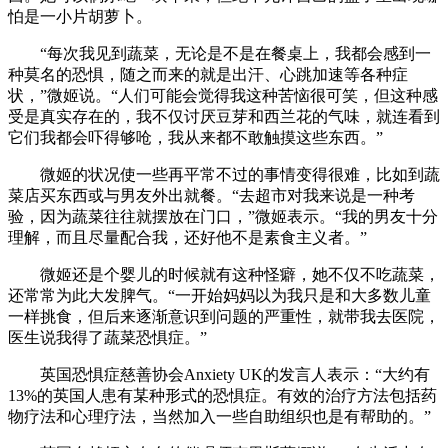
怕是一小片胡萝卜。
“每次我见到蔬菜，无论是不是在餐桌上，我都会感到一
种莫名的恐惧，随之而来的就是出汗、心跳加速等各种症
状，”微姬说。“人们可能会觉得我这种苦恼很可笑，但这种感
受是真实存在的，我不仅讨厌豆芽和西兰花的气味，就连看到
它们我都会吓得够呛，我从来都不敢触摸这些东西。”
微姬的状况使一些再平常不过的事情变得很难，比如到蔬
菜店买东西或与男友外出就餐。“去超市对我来说是一种考
验，因为蔬菜往往就摆放在门口，”微姬表示。“我的男友十分
理解，而且尽量配合我，还好他不是素食主义者。”
微姬还是个婴儿的时候就有这种怪癖，她不仅不吃蔬菜，
还常常为此大发脾气。“一开始妈妈以为我只是和大多数儿童
一样挑食，但后来逐渐意识到问题的严重性，就带我去医院，
医生说我得了蔬菜恐惧症。”
英国恐惧症慈善协会Anxiety UK的发言人表示：“大约有
13%的英国人患有某种形式的恐惧症。有效的治疗方法包括药
物疗法和心理疗法，当然加入一些自助组织也是有帮助的。”