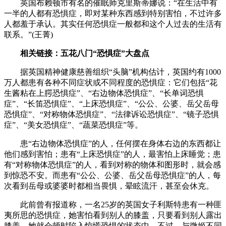
英国布赖顿市有名的催眠师克里斯蒂娜说：“在生活中有
一半的人都有恐惧症，即对某种东西感到特别害怕，不过许多
人都羞于承认。其实任何恐惧症一般都和这个人过去的生活有
联系。”(王菁)
相关链接：五花八门“恐惧症”大盘点
据英国精神健康慈善组织“头脑”机构估计，英国约有1000
万人都患有各种不同症状或不同程度的恐惧症：它们包括“花
生酱粘在上腭恐惧症”、“右边物体恐惧症”、“长单词恐惧
症”、“长笛恐惧症”、“上床恐惧症”、“公公、公婆、岳父岳母
恐惧症”、“对称物体恐惧症”、“法律诉讼恐惧症”、“镜子恐惧
症”、“美女恐惧症”、“蔬菜恐惧症”等。
患“右边物体恐惧症”的人，任何摆在身体右边的东西都让
他们感到害怕；患有“上床恐惧症”的人，最害怕上床睡觉；患
有“对称物体恐惧症”的人，看到对称的物体和图形时，就会感
到惊恐不安。而患有“公公、公婆、岳父岳母恐惧症”的人，每
次看到岳母或婆婆时都相当畏惧，晕眩流汗，甚至会休克。
此前曾有报道称，一名25岁的英国女子利斯特患有一种匪
夷所思的恐惧症，她害怕看到别人的膝盖，只要看到别人露出
膝盖，她就会顿时陷入惊慌恐惧的状态中。不过，与微姬不同