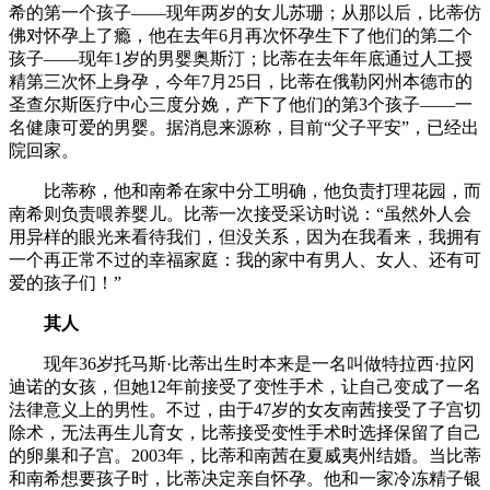
希的第一个孩子——现年两岁的女儿苏珊；从那以后，比蒂仿
佛对怀孕上了瘾，他在去年6月再次怀孕生下了他们的第二个
孩子——现年1岁的男婴奥斯汀；比蒂在去年年底通过人工授
精第三次怀上身孕，今年7月25日，比蒂在俄勒冈州本德市的
圣查尔斯医疗中心三度分娩，产下了他们的第3个孩子——一
名健康可爱的男婴。据消息来源称，目前“父子平安”，已经出
院回家。
比蒂称，他和南希在家中分工明确，他负责打理花园，而
南希则负责喂养婴儿。比蒂一次接受采访时说：“虽然外人会
用异样的眼光来看待我们，但没关系，因为在我看来，我拥有
一个再正常不过的幸福家庭：我的家中有男人、女人、还有可
爱的孩子们！”
其人
现年36岁托马斯·比蒂出生时本来是一名叫做特拉西·拉冈
迪诺的女孩，但她12年前接受了变性手术，让自己变成了一名
法律意义上的男性。不过，由于47岁的女友南茜接受了子宫切
除术，无法再生儿育女，比蒂接受变性手术时选择保留了自己
的卵巢和子宫。2003年，比蒂和南茜在夏威夷州结婚。当比蒂
和南希想要孩子时，比蒂决定亲自怀孕。他和一家冷冻精子银