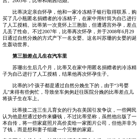
宫。2003年，比蒂和南茜结婚。
比蒂决定亲自怀孕，他和一家冷冻精子银行取得联系，购
买了几小瓶匿名捐赠者的冷冻精子，在家中用针筒为自己进行
了人工授精。比蒂第一次竟怀上三胞胎，但遭遇宫外孕，差点
儿丢了性命。不过2007年，比蒂再次怀孕，并于2008年6月29
日通过自然分娩的方式产下一名女婴。这名叫苏珊的女婴的诞
生轰动世界。
第三胎差点儿生在汽车里
苏珊出生后几个月，比蒂又在家中用匿名捐赠者的冷冻精
子为自己进行了人工授精，结果他再次怀孕生子。
比蒂的3个孩子都是通过自然分娩生下的，由于“3号婴
儿”来得有些匆忙，导致坐车匆匆赶往医院分娩的比蒂差点儿
将孩子生在车上。
比蒂接二连三生儿育女的行为在美国引发争议，一些网民
认为他是想通过炒作来赚钱，不过比蒂坚称，虽然他出版了一
本自传，将一些家庭照片高价卖给一家图片公司，但他并非为
了钱，而是想和妻子组建一个完整的家庭。