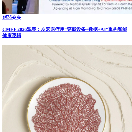
�鿴ȫ��
CMEF 2026观察：友宏医疗用“穿戴设备+数据+AI”重构智能
健康逻辑