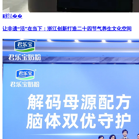
�鿴ȫ��
让非遗“活”在当下：浙江创新打造二十四节气养生文化空间