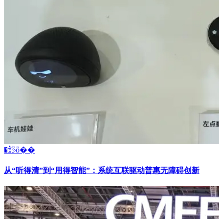
�鿴ȫ��
从“听得清”到“用得智能”：系统互联驱动普惠无障碍创新