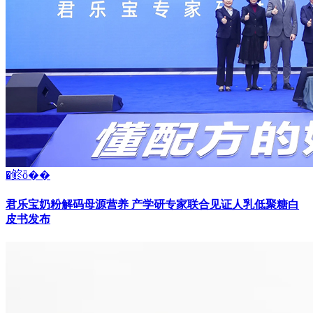
�鿴ȫ��
君乐宝奶粉解码母源营养 产学研专家联合见证人乳低聚糖白
皮书发布