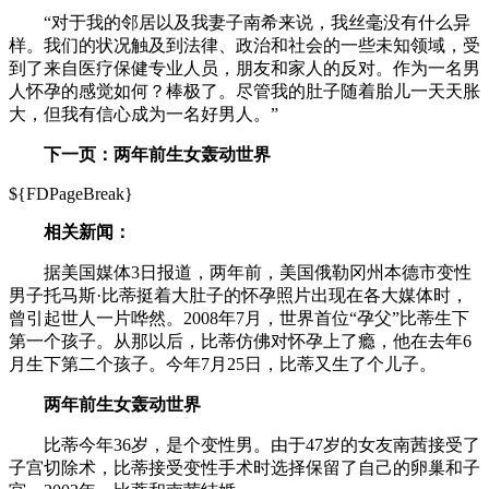
“对于我的邻居以及我妻子南希来说，我丝毫没有什么异
样。我们的状况触及到法律、政治和社会的一些未知领域，受
到了来自医疗保健专业人员，朋友和家人的反对。作为一名男
人怀孕的感觉如何？棒极了。尽管我的肚子随着胎儿一天天胀
大，但我有信心成为一名好男人。”
下一页：两年前生女轰动世界
${FDPageBreak}
相关新闻：
据美国媒体3日报道，两年前，美国俄勒冈州本德市变性
男子托马斯·比蒂挺着大肚子的怀孕照片出现在各大媒体时，
曾引起世人一片哗然。2008年7月，世界首位“孕父”比蒂生下
第一个孩子。从那以后，比蒂仿佛对怀孕上了瘾，他在去年6
月生下第二个孩子。今年7月25日，比蒂又生了个儿子。
两年前生女轰动世界
比蒂今年36岁，是个变性男。由于47岁的女友南茜接受了
子宫切除术，比蒂接受变性手术时选择保留了自己的卵巢和子