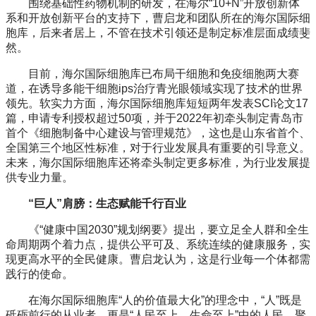
围绕基础性药物机制的研发，在海尔“10+N”开放创新体
系和开放创新平台的支持下，曹启龙和团队所在的海尔国际细
胞库，后来者居上，不管在技术引领还是制定标准层面成绩斐
然。
目前，海尔国际细胞库已布局干细胞和免疫细胞两大赛
道，在诱导多能干细胞ips治疗青光眼领域实现了技术的世界
领先。软实力方面，海尔国际细胞库短短两年发表SCI论文17
篇，申请专利授权超过50项，并于2022年初牵头制定青岛市
首个《细胞制备中心建设与管理规范》，这也是山东省首个、
全国第三个地区性标准，对于行业发展具有重要的引导意义。
未来，海尔国际细胞库还将牵头制定更多标准，为行业发展提
供专业力量。
“巨人”肩膀：生态赋能千行百业
《“健康中国2030”规划纲要》提出，要立足全人群和全生
命周期两个着力点，提供公平可及、系统连续的健康服务，实
现更高水平的全民健康。曹启龙认为，这是行业每一个体都需
践行的使命。
在海尔国际细胞库“人的价值最大化”的理念中，“人”既是
砥砺前行的从业者，更是“人民至上、生命至上”中的人民。聚