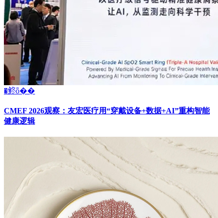
�鿴ȫ��
CMEF 2026观察：友宏医疗用“穿戴设备+数据+AI”重构智能
健康逻辑