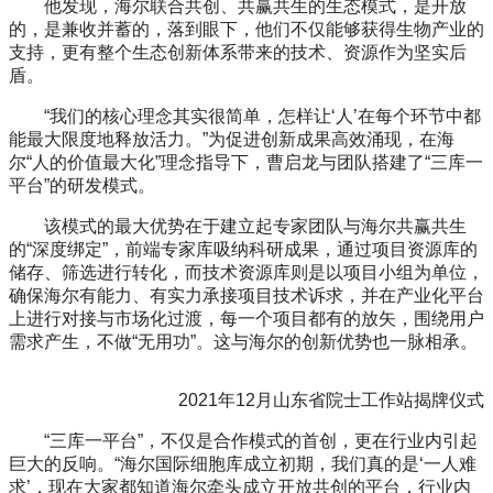
他发现，海尔联合共创、共赢共生的生态模式，是开放
的，是兼收并蓄的，落到眼下，他们不仅能够获得生物产业的
支持，更有整个生态创新体系带来的技术、资源作为坚实后
盾。
“我们的核心理念其实很简单，怎样让‘人’在每个环节中都
能最大限度地释放活力。”为促进创新成果高效涌现，在海
尔“人的价值最大化”理念指导下，曹启龙与团队搭建了“三库一
平台”的研发模式。
该模式的最大优势在于建立起专家团队与海尔共赢共生
的“深度绑定”，前端专家库吸纳科研成果，通过项目资源库的
储存、筛选进行转化，而技术资源库则是以项目小组为单位，
确保海尔有能力、有实力承接项目技术诉求，并在产业化平台
上进行对接与市场化过渡，每一个项目都有的放矢，围绕用户
需求产生，不做“无用功”。这与海尔的创新优势也一脉相承。
2021年12月山东省院士工作站揭牌仪式
“三库一平台”，不仅是合作模式的首创，更在行业内引起
巨大的反响。“海尔国际细胞库成立初期，我们真的是‘一人难
求’，现在大家都知道海尔牵头成立开放共创的平台，行业内