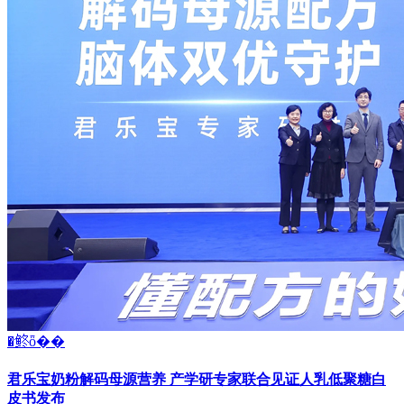
�鿴ȫ��
君乐宝奶粉解码母源营养 产学研专家联合见证人乳低聚糖白
皮书发布