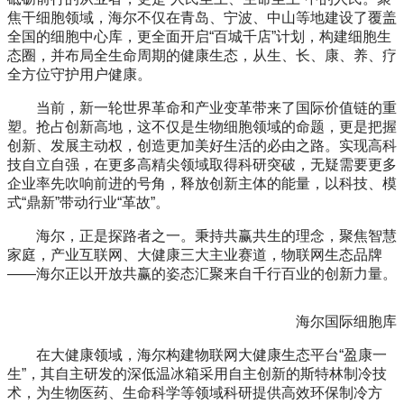
焦干细胞领域，海尔不仅在青岛、宁波、中山等地建设了覆盖
全国的细胞中心库，更全面开启“百城千店”计划，构建细胞生
态圈，并布局全生命周期的健康生态，从生、长、康、养、疗
全方位守护用户健康。
当前，新一轮世界革命和产业变革带来了国际价值链的重
塑。抢占创新高地，这不仅是生物细胞领域的命题，更是把握
创新、发展主动权，创造更加美好生活的必由之路。实现高科
技自立自强，在更多高精尖领域取得科研突破，无疑需要更多
企业率先吹响前进的号角，释放创新主体的能量，以科技、模
式“鼎新”带动行业“革故”。
海尔，正是探路者之一。秉持共赢共生的理念，聚焦智慧
家庭，产业互联网、大健康三大主业赛道，物联网生态品牌
——海尔正以开放共赢的姿态汇聚来自千行百业的创新力量。
海尔国际细胞库
在大健康领域，海尔构建物联网大健康生态平台“盈康一
生”，其自主研发的深低温冰箱采用自主创新的斯特林制冷技
术，为生物医药、生命科学等领域科研提供高效环保制冷方