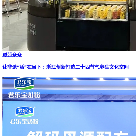
�鿴ȫ��
让非遗“活”在当下：浙江创新打造二十四节气养生文化空间