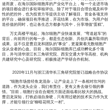
途而废，在海尔国际细胞库的产业化平台上，每一个走进市场
的项目都会进行多轮审核评估。除了对于项目合理合规及科学
性的把控外，也为投资方等提供主动了解项目、资金各项支持
的平台，确保项目有序推进，开花结果，在为市场、为用户创
造价值的同时，也让各生态方都参与其中，分享增值“蛋糕”。
万丈高楼平地起。海尔细胞产业快速发展、“弯道超车”的
背后，向前而行的每一步，都是生态创新、共创共赢所取得的
成果。这不仅是曹启龙和团队的“事业”，更凝聚着无数细胞产
业从业者的心血。目前，海尔国际细胞库已成功孵化多个项
目，并与清华浙江长三角研究院、西安交通大学等高校、机构
共建研究中心及研究院，积极推进产学研合作机制。
2020年11月与浙江清华长三角研究院签订战略合作协议
“细胞市场曾经鱼龙混杂，让产业走上了一条相对坎坷的
道路，作为龙头企业，我们有责任，更有义务去做引领的事
情。”目前，细胞行业在合规性方面还面临着比较大的挑战。
曹启龙深知，打铁必须自身硬，只有用过硬的技术实力作为支
撑，才能引领行业“柳暗花明又一村”。