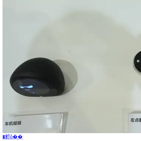
�鿴ȫ��