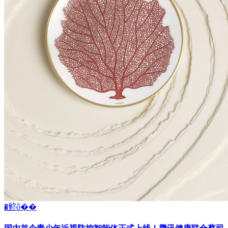
�鿴ȫ��