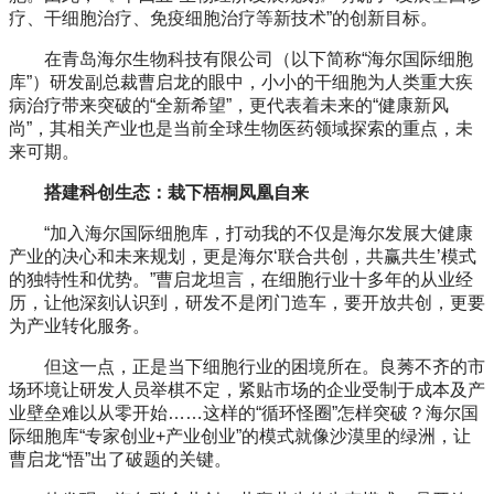
疗、干细胞治疗、免疫细胞治疗等新技术”的创新目标。
在青岛海尔生物科技有限公司（以下简称“海尔国际细胞
库”）研发副总裁曹启龙的眼中，小小的干细胞为人类重大疾
病治疗带来突破的“全新希望”，更代表着未来的“健康新风
尚”，其相关产业也是当前全球生物医药领域探索的重点，未
来可期。
搭建科创生态：栽下梧桐凤凰自来
“加入海尔国际细胞库，打动我的不仅是海尔发展大健康
产业的决心和未来规划，更是海尔‘联合共创，共赢共生’模式
的独特性和优势。”曹启龙坦言，在细胞行业十多年的从业经
历，让他深刻认识到，研发不是闭门造车，要开放共创，更要
为产业转化服务。
但这一点，正是当下细胞行业的困境所在。良莠不齐的市
场环境让研发人员举棋不定，紧贴市场的企业受制于成本及产
业壁垒难以从零开始……这样的“循环怪圈”怎样突破？海尔国
际细胞库“专家创业+产业创业”的模式就像沙漠里的绿洲，让
曹启龙“悟”出了破题的关键。