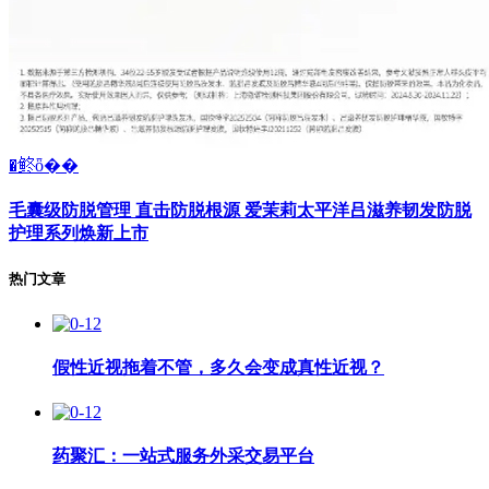
�鿴ȫ��
毛囊级防脱管理 直击防脱根源 爱茉莉太平洋吕滋养韧发防脱
护理系列焕新上市
热门文章
假性近视拖着不管，多久会变成真性近视？
药聚汇：一站式服务外采交易平台