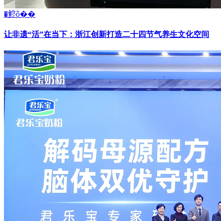
�鿴ȫ��
让非遗“活”在当下：浙江创新打造二十四节气养生文化空间