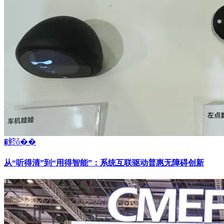
�鿴ȫ��
从“听得清”到“用得智能”：系统互联驱动普惠无障碍创新