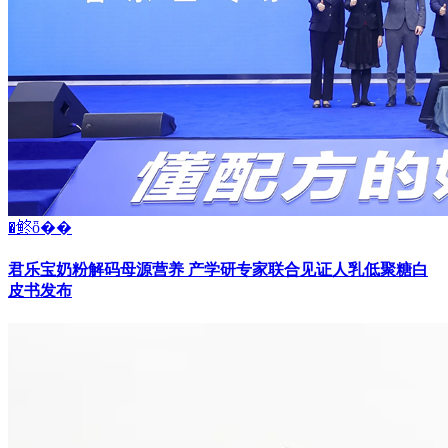
�鿴ȫ��
君乐宝奶粉解码母源营养 产学研专家联合见证人乳低聚糖白
皮书发布