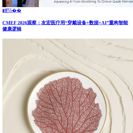
�鿴ȫ��
CMEF 2026观察：友宏医疗用“穿戴设备+数据+AI”重构智能
健康逻辑