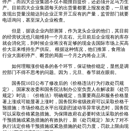
停产，而四大企业集团不仅不能擅自提价，还必须开足马力生
产。目前四大企业集团每天的出货量都要上报发改委，一旦被
发现出货量没能达到企业正常开工应有的产量，监管部门就要
电话询问，甚至深入企业检查。
但是，据该企业内部测算，作为龙头企业的他们，其目前
的经营状况也只能维持一个月左右。元旦前后企业现有的库存
就会消化完，到时候企业将没有足够的现金去国际市场上买高
价大豆来维持生产供应。 根据这种情况，他们推算，食用油
行业大面积停产、断货的局面一个月之内将会上演。
如何理顺涨价链条的各个环节，保证物价稳定，显然是调
控部门不得不思考的问题。因为，元旦、春节就在眼前。
国务院10日公布了修改后的《价格违法行为行政处罚规
定》。国家发改委和国务院法制办公室负责人在解读新《处罚
规定》时说：《价格法》明确规定，当重要商品和服务价格显
著上涨或可能显著上涨时，国务院和省级政府可以采取价格干
预措施；市场价格总水平出现剧烈波动等异常状态时，国务院
可以采取价格紧急措施。为保障政府在必要时依法采取的价格
干预措施或紧急措施的有效执行，新《处罚规定》加大了对不
执行法定价格干预措施或紧急措施的处罚力度，罚款上限由现