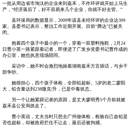
一批从周边省市淘汰的企业来到嘉禾，不作环评就开始上马生
产，“经济落后了，好不容易来几个企业，你就不好去管。”
县环保局的数据显示，2009年该县未经环评的企业达309
家。县委书记表示，整治工作近期开展。目前“腾达”已被关
闭。
抱着四个孩子中最小的一个，穿着一双塑料拖鞋，2月24
日曹小英一路紧跟着记者，即便进了广发乡党委书记曹作成的
办公室，她也执意现场陪同。
采访中，她不时会激烈地操着湖南嘉禾方言插话，与乡干
部争吵。
她很担心，四个孩子体检，全部铅超标。5岁的老二廖阳
大，铅含量达到238微克/升，已是中毒状态。
另一个让她紧跟记者的原因，是丈夫廖明秀5个月前就被
嘉禾县公安局抓走了。
曹小英说，丈夫当时只想去广州做体检，检验自己血铅是
否也超标，却被政府拦住不让走，最后还被拘捕。