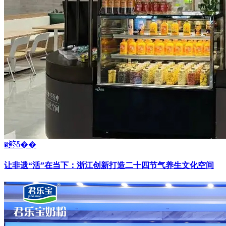
�鿴ȫ��
让非遗“活”在当下：浙江创新打造二十四节气养生文化空间