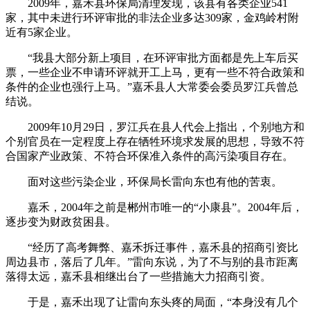
2009年，嘉禾县环保局清理发现，该县有各类企业541
家，其中未进行环评审批的非法企业多达309家，金鸡岭村附
近有5家企业。
“我县大部分新上项目，在环评审批方面都是先上车后买
票，一些企业不申请环评就开工上马，更有一些不符合政策和
条件的企业也强行上马。”嘉禾县人大常委会委员罗江兵曾总
结说。
2009年10月29日，罗江兵在县人代会上指出，个别地方和
个别官员在一定程度上存在牺牲环境求发展的思想，导致不符
合国家产业政策、不符合环保准入条件的高污染项目存在。
面对这些污染企业，环保局长雷向东也有他的苦衷。
嘉禾，2004年之前是郴州市唯一的“小康县”。2004年后，
逐步变为财政贫困县。
“经历了高考舞弊、嘉禾拆迁事件，嘉禾县的招商引资比
周边县市，落后了几年。”雷向东说，为了不与别的县市距离
落得太远，嘉禾县相继出台了一些措施大力招商引资。
于是，嘉禾出现了让雷向东头疼的局面，“本身没有几个