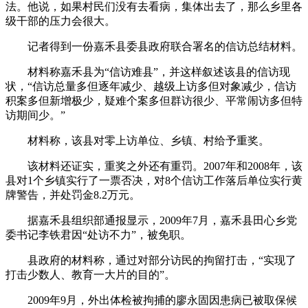
法。他说，如果村民们没有去看病，集体出去了，那么乡里各
级干部的压力会很大。
记者得到一份嘉禾县委县政府联合署名的信访总结材料。
材料称嘉禾县为“信访难县”，并这样叙述该县的信访现
状，“信访总量多但逐年减少、越级上访多但对象减少，信访
积案多但新增极少，疑难个案多但群访很少、平常闹访多但特
访期间少。”
材料称，该县对零上访单位、乡镇、村给予重奖。
该材料还证实，重奖之外还有重罚。2007年和2008年，该
县对1个乡镇实行了一票否决，对8个信访工作落后单位实行黄
牌警告，并处罚金8.2万元。
据嘉禾县组织部通报显示，2009年7月，嘉禾县田心乡党
委书记李铁君因“处访不力”，被免职。
县政府的材料称，通过对部分访民的拘留打击，“实现了
打击少数人、教育一大片的目的”。
2009年9月，外出体检被拘捕的廖永固因患病已被取保候