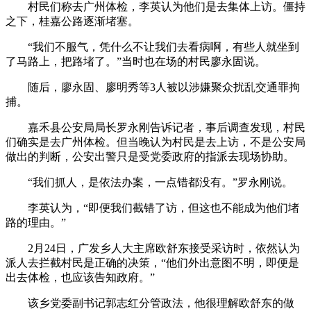
村民们称去广州体检，李英认为他们是去集体上访。僵持
之下，桂嘉公路逐渐堵塞。
“我们不服气，凭什么不让我们去看病啊，有些人就坐到
了马路上，把路堵了。”当时也在场的村民廖永固说。
随后，廖永固、廖明秀等3人被以涉嫌聚众扰乱交通罪拘
捕。
嘉禾县公安局局长罗永刚告诉记者，事后调查发现，村民
们确实是去广州体检。但当晚认为村民是去上访，不是公安局
做出的判断，公安出警只是受党委政府的指派去现场协助。
“我们抓人，是依法办案，一点错都没有。”罗永刚说。
李英认为，“即便我们截错了访，但这也不能成为他们堵
路的理由。”
2月24日，广发乡人大主席欧舒东接受采访时，依然认为
派人去拦截村民是正确的决策，“他们外出意图不明，即便是
出去体检，也应该告知政府。”
该乡党委副书记郭志红分管政法，他很理解欧舒东的做