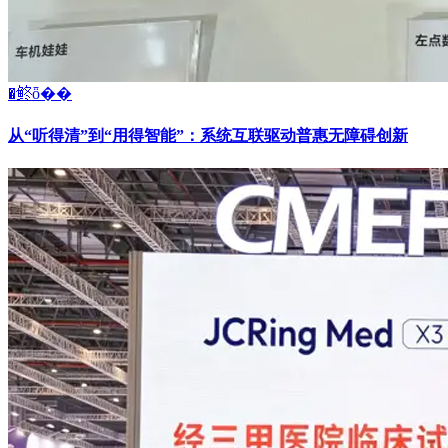
�鿴ȫ��
从“听得清”到“用得智能”：系统互联驱动普惠无障碍创新