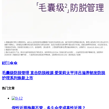
�鿴ȫ��
毛囊级防脱管理 直击防脱根源 爱茉莉太平洋吕滋养韧发防脱
护理系列焕新上市
热门文章
假性近视拖着不管，多久会变成真性近视？