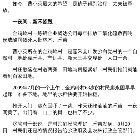
如今，曹小英最大的希望，是孩子得到治疗，丈夫被释
放。
一夜间，新禾皆毁
金鸡岭村一炼铅企业腾达公司每年排放二氧化硫数百吨，
形成酸雨致死大批林木、禾苗
曹小英所在的金鸡岭村，是嘉禾县广发乡白觉村的一个自
然村，地处嘉禾县、宁远县、新天三县交界处，人口千余。
村庄散落在村道两旁，田地与房屋紧邻，村民们推门就能
看到自家田地。
2009年7月的一个上午，金鸡岭村63岁的村民廖永固早早
起床，准备下地。地里的水稻快要开始抽穗。
推开大门，廖永固吓了一跳。昨天还绿油油的禾苗，一夜
间黄了。出门看，山上的树，也枯了不少。
尽管村干部说，是村民们没管理好，禾苗发病。8月20
日，村民们还是将情况报告给乡政府及县农林行政主管部门。