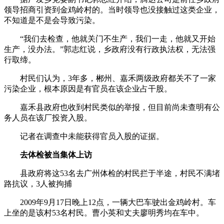
领导招商引资到金鸡岭村的。当时领导也没接触过这类企业，
不知道是不是会导致污染。
“我们去检查，他就关门不生产，我们一走，他就又开始
生产，没办法。”郭志红说，乡政府没有行政执法权，无法强
行取缔。
村民们认为，3年多，郴州、嘉禾两级政府都关不了一家
污染企业，根本原因是有官员在该企业占干股。
嘉禾县政府也收到村民类似的举报，但目前尚未查明有公
务人员在该厂投资入股。
记者在调查中未能获得官员入股的证据。
去体检被当集体上访
县政府将这53名去广州体检的村民拦于半途，村民不满堵
路抗议，3人被拘捕
2009年9月17日晚上12点，一辆大巴车驶出金鸡岭村。车
上坐的是该村53名村民。曹小英和丈夫廖明秀均在车中。