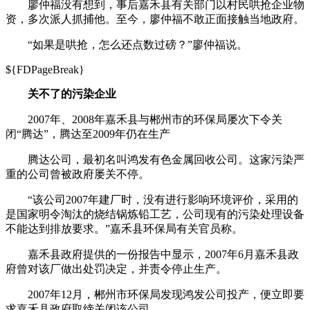
廖仲福没有想到，事后嘉禾县有关部门以村民哄抢企业物
资，多次派人抓捕他。至今，廖仲福不敢正面接触当地政府。
“如果是哄抢，怎么还点数过磅？”廖仲福说。
${FDPageBreak}
关不了的污染企业
2007年、2008年嘉禾县与郴州市的环保局屡次下令关
闭“腾达”，腾达至2009年仍在生产
腾达公司，最初名叫鸿发有色金属回收公司。这家污染严
重的公司曾被政府屡关不停。
“该公司2007年建厂时，没有进行影响环境评价，采用的
是国家明令淘汰的烧结锅炼铅工艺，公司现有的污染处理设备
不能达到排放要求。”嘉禾县环保局有关官员称。
嘉禾县政府提供的一份报告中显示，2007年6月嘉禾县政
府曾对该厂做出处罚决定，并责令停止生产。
2007年12月，郴州市环保局发现鸿发公司投产，便立即要
求嘉禾县政府取缔关闭该公司。