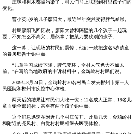
庄稼和树木都被污染了，村民们马上联想到村里孩子们的
变化。
曹小英5岁的儿子廖阳大，最近半年突然变得脾气暴躁。
村民廖阳飞回忆说，廖阳大曾和隔壁的几个孩子一起玩
耍，不知怎么不高兴，居然拿了把菜刀要砍别的孩子。
这一幕，让现场的村民们震惊，他们一致把这名5岁孩童
的暴戾归咎于铅中毒。
“儿童学习成绩下降，脾气变坏，全村人气色大不如以
前。”在写给当地政府的申诉材料中，金鸡岭村村民们说。
2009年8月24日，金鸡岭村30名村民自发去郴州市第一人
民医院和郴州市疾控中心体检。
两天后的结果让村民们大吃一惊：12名成人正常，18名儿
童血铅全部超标，甚至有两个孩子铅中毒。
这个消息迅速在附近几个村庄传开。此后几天，金鸡岭村
和附近的尧凤村、白觉村村民相继去医院体检。