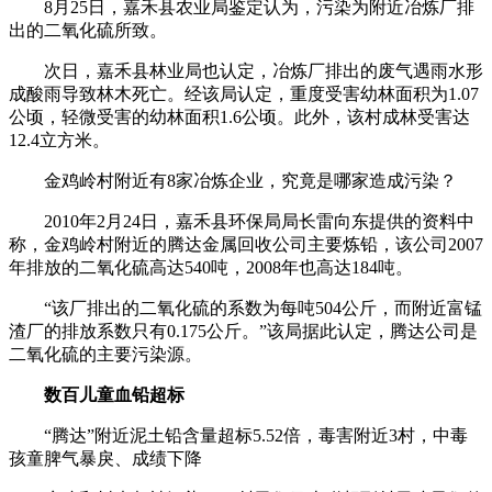
8月25日，嘉禾县农业局鉴定认为，污染为附近冶炼厂排
出的二氧化硫所致。
次日，嘉禾县林业局也认定，冶炼厂排出的废气遇雨水形
成酸雨导致林木死亡。经该局认定，重度受害幼林面积为1.07
公顷，轻微受害的幼林面积1.6公顷。此外，该村成林受害达
12.4立方米。
金鸡岭村附近有8家冶炼企业，究竟是哪家造成污染？
2010年2月24日，嘉禾县环保局局长雷向东提供的资料中
称，金鸡岭村附近的腾达金属回收公司主要炼铅，该公司2007
年排放的二氧化硫高达540吨，2008年也高达184吨。
“该厂排出的二氧化硫的系数为每吨504公斤，而附近富锰
渣厂的排放系数只有0.175公斤。”该局据此认定，腾达公司是
二氧化硫的主要污染源。
数百儿童血铅超标
“腾达”附近泥土铅含量超标5.52倍，毒害附近3村，中毒
孩童脾气暴戾、成绩下降