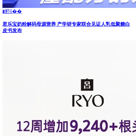
�鿴ȫ��
君乐宝奶粉解码母源营养 产学研专家联合见证人乳低聚糖白
皮书发布