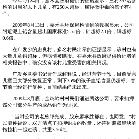
今年2月24日，嘉禾县政府提供的数据显示：三村397名参
检的14周岁以下儿童，有250人超标，属轻微中毒的孩子有4
个。
2009年8月13日，嘉禾县环保局检测到的数据显示，公司
附近泥土铅含量超出国家标准5.52倍，砷超标2.1倍，镉超标
0.6倍。
在广发乡的忠良村，多名村民出示的证据显示，该村也有
大量儿童铅超标，但病情被瞒报。在嘉禾县政府提供给记者的
相关报告中，确实没有该村儿童受害的相关情况。
广发乡党委书记曹作成解释说，经过营养干预，目前受害
儿童已大部分恢复正常，剩下35%的孩子血铅含量仍超标。春
节前已经进行复检，目前结果尚未出来。
2009年8月底，金鸡岭村村民们涌进腾达公司，要求扣押
该公司部分生产的成品铅作为证据。
“当时公司的老总邝光成、股东廖孝胜都在，也同意。”村
民廖仲福说，双方清点了扣押铅块的数量，还连同装载铅块的
拖拉机一起过磅，共重3.56吨。