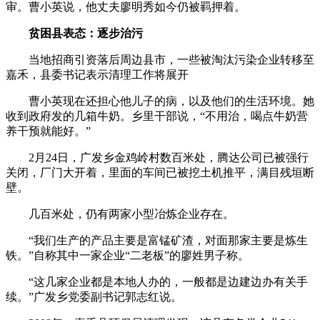
审。曹小英说，他丈夫廖明秀如今仍被羁押着。
贫困县表态：逐步治污
当地招商引资落后周边县市，一些被淘汰污染企业转移至
嘉禾，县委书记表示清理工作将展开
曹小英现在还担心他儿子的病，以及他们的生活环境。她
收到政府发的几箱牛奶。乡里干部说，“不用治，喝点牛奶营
养干预就能好。”
2月24日，广发乡金鸡岭村数百米处，腾达公司已被强行
关闭，厂门大开着，里面的车间已被挖土机推平，满目残垣断
壁。
几百米处，仍有两家小型冶炼企业存在。
“我们生产的产品主要是富锰矿渣，对面那家主要是炼生
铁。”自称其中一家企业“二老板”的廖姓男子称。
“这几家企业都是本地人办的，一般都是边建边办有关手
续。”广发乡党委副书记郭志红说。