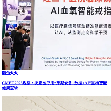
�鿴ȫ��
CMEF 2026观察：友宏医疗用“穿戴设备+数据+AI”重构智能
健康逻辑